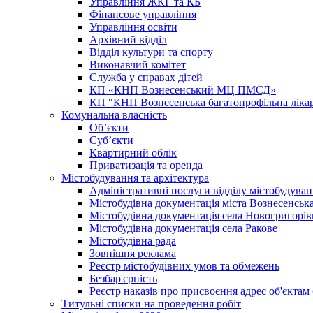
Управління ЖКГ та КБ
Фінансове управління
Управління освіти
Архівний відділ
Відділ культури та спорту
Виконавчий комітет
Служба у справах дітей
КП «КНП Вознесенський МЦ ПМСД»
КП "КНП Вознесенська багатопрофільна лік
Комунальна власність
Об’єкти
Суб’єкти
Квартирний облік
Приватизація та оренда
Містобудування та архітектура
Адміністративні послуги відділу містобудуван
Містобудівна документація міста Вознесенськ
Містобудівна документація села Новогригорів
Містобудівна документація села Ракове
Містобудівна рада
Зовнішня реклама
Реєстр містобудівних умов та обмежень
Безбар'єрність
Реєстр наказів про присвоєння адрес об'єктам
Титульні списки на проведення робіт