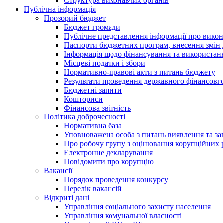
Структура виконавчих органів
Публічна інформація
Прозорий бюджет
Бюджет громади
Публічне представлення інформації про вико
Паспорти бюджетних програм, внесення змін д
Інформація щодо фінансування та використан
Місцеві податки і збори
Нормативно-правові акти з питань бюджету
Результати проведення державного фінансовго
Бюджетні запити
Кошториси
Фінансова звітність
Політика доброчесності
Нормативна база
Уповноважена особа з питань виявлення та за
Про робочу групу з оцінювання корупційних 
Електронне декларування
Повідомити про корупцію
Вакансії
Порядок проведення конкурсу
Перелік вакансій
Відкриті дані
Управління соціального захисту населення
Управління комунальної власності