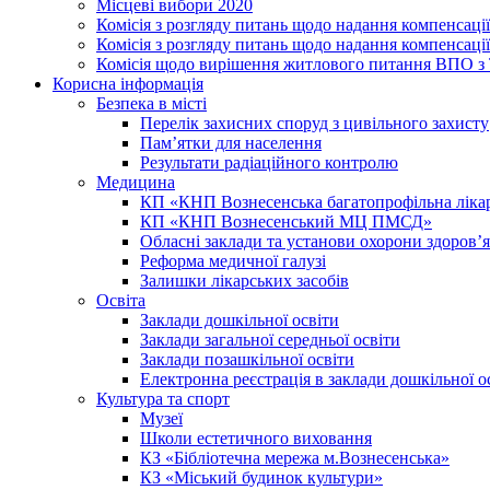
Місцеві вибори 2020
Комісія з розгляду питань щодо надання компенсаці
Комісія з розгляду питань щодо надання компенсації
Комісія щодо вирішення житлового питання ВПО з
Корисна інформація
Безпека в місті
Перелік захисних споруд з цивільного захисту
Пам’ятки для населення
Результати радіаційного контролю
Медицина
КП «КНП Вознесенська багатопрофільна лік
КП «КНП Вознесенський МЦ ПМСД»
Обласні заклади та установи охорони здоров’я
Реформа медичної галузі
Залишки лікарських засобів
Освіта
Заклади дошкільної освіти
Заклади загальної середньої освіти
Заклади позашкільної освіти
Електронна реєстрація в заклади дошкільної о
Культура та спорт
Музеї
Школи естетичного виховання
КЗ «Бібліотечна мережа м.Вознесенська»
КЗ «Міський будинок культури»