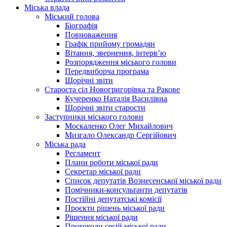
Міська влада
Міський голова
Біографія
Повноваження
Графік прийому громадян
Вітання, звернення, інтерв’ю
Розпорядження міського голови
Передвиборча програма
Щорічні звіти
Староста сіл Новогригорівка та Ракове
Кучеренко Наталія Василівна
Щорічні звіти старости
Заступники міського голови
Москаленко Олег Михайлович
Мизгало Олександр Сергійович
Міська рада
Регламент
Плани роботи міської ради
Секретар міської ради
Список депутатів Вознесенської міської ради
Помічники-консультанти депутатів
Постійні депутатські комісії
Проєкти рішень міської ради
Рішення міської ради
Протоколи сесій міської ради