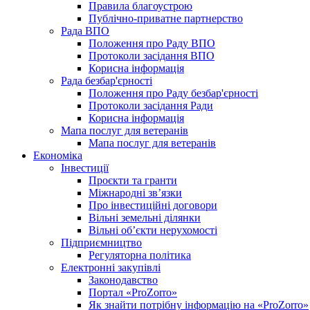
Правила благоустрою
Публічно-приватне партнерство
Рада ВПО
Положення про Раду ВПО
Протоколи засідання ВПО
Корисна інформація
Рада безбар'єрності
Положення про Раду безбар'єрності
Протоколи засідання Ради
Корисна інформація
Мапа послуг для ветеранів
Мапа послуг для ветеранів
Економіка
Інвестиції
Проєкти та гранти
Міжнародні зв’язки
Про інвестиційні договори
Вільні земельні ділянки
Вільні об’єкти нерухомості
Підприємництво
Регуляторна політика
Електронні закупівлі
Законодавство
Портал «ProZorro»
Як знайти потрібну інформацію на «ProZorro»