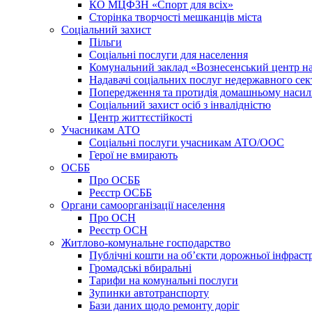
КО МЦФЗН «Спорт для всіх»
Сторінка творчості мешканців міста
Соціальний захист
Пільги
Соціальні послуги для населення
Комунальний заклад «Вознесенський центр на
Надавачі соціальних послуг недержавного сек
Попередження та протидія домашньому насил
Соціальний захист осіб з інвалідністю
Центр життєстійкості
Учасникам АТО
Соціальні послуги учасникам АТО/ООС
Герої не вмирають
ОСББ
Про ОСББ
Реєстр ОСББ
Органи самоорганізації населення
Про ОСН
Реєстр ОСН
Житлово-комунальне господарство
Публічні кошти на об’єкти дорожньої інфраст
Громадські вбиральні
Тарифи на комунальні послуги
Зупинки автотранспорту
Бази даних щодо ремонту доріг