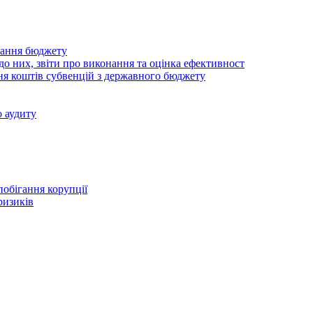
нання бюджету
о них, звіти про виконання та оцінка ефективност
ня коштів субвенцій з державного бюджету
 аудиту
побігання корупції
ризиків