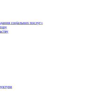
дання соціальних послуг»
тору
ьству
руктури