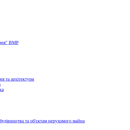
арня" ВМР
ня та архітектури
а
ка
 будівництва та об'єктам нерухомого майна