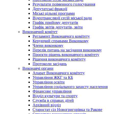
Результати поіменного голосування
Депутатські фракції
Міські цільові програми
Відеотрансляції сесій міської ради
Графік прийому депутатів
Графік звітів депутатів, звіти
Виконавчий комітет
Регламент Виконавчого комітету
Керуючий справами Виконкому
Члени виконкому
Перелік питань на засідання виконкому
Проєкти рішень виконавчого комітету
Рішення виконавчого комітету
Протоколи засідань
Виконавчі органи
Апарат Виконавчого комітету
Управління ЖКГ та КБ
Управління освіти
Управління соціального захисту населення
Фінансове управління
Відділ культури та спорту
Служба в справах дітей
Архівний відділ
Старостат сіл Новогригорівка та Ракове