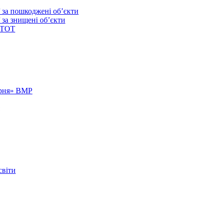
ї за пошкоджені об’єкти
 за знищені об’єкти
 ТОТ
арня» ВМР
світи