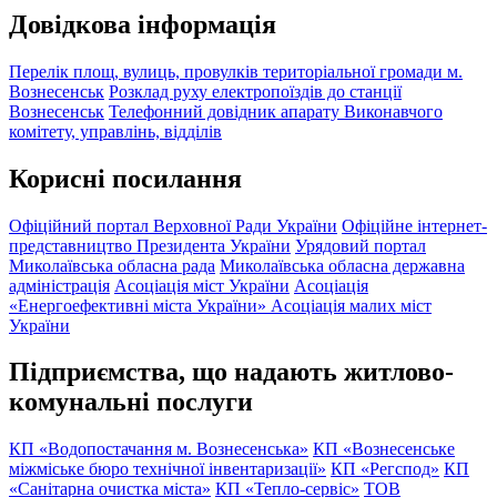
Довідкова інформація
Перелік площ, вулиць, провулків територіальної громади м.
Вознесенськ
Розклад руху електропоїздів до станції
Вознесенськ
Телефонний довідник апарату Виконавчого
комітету, управлінь, відділів
Корисні посилання
Офіційний портал Верховної Ради України
Офіційне інтернет-
представництво Президента України
Урядовий портал
Миколаївська обласна рада
Миколаївська обласна державна
адміністрація
Асоціація міст України
Асоціація
«Енергоефективні міста України»
Асоціація малих міст
України
Підприємства, що надають житлово-
комунальні послуги
КП «Водопостачання м. Вознесенська»
КП «Вознесенське
міжміське бюро технічної інвентаризації»
КП «Регспод»
КП
«Санітарна очистка міста»
КП «Тепло-сервіс»
ТОВ