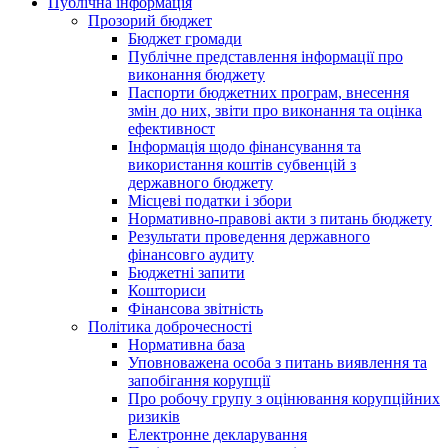
Публічна інформація
Прозорий бюджет
Бюджет громади
Публічне представлення інформації про
виконання бюджету
Паспорти бюджетних програм, внесення
змін до них, звіти про виконання та оцінка
ефективност
Інформація щодо фінансування та
використання коштів субвенцій з
державного бюджету
Місцеві податки і збори
Нормативно-правові акти з питань бюджету
Результати проведення державного
фінансовго аудиту
Бюджетні запити
Кошториси
Фінансова звітність
Політика доброчесності
Нормативна база
Уповноважена особа з питань виявлення та
запобігання корупції
Про робочу групу з оцінювання корупційних
ризиків
Електронне декларування