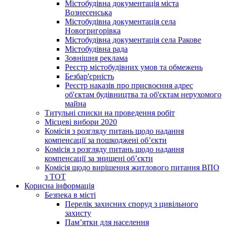
Містобудівна документація міста
Вознесенська
Містобудівна документація села
Новогригорівка
Містобудівна документація села Ракове
Містобудівна рада
Зовнішня реклама
Реєстр містобудівних умов та обмежень
Безбар'єрність
Реєстр наказів про присвоєння адрес
об'єктам будівництва та об'єктам нерухомого
майна
Титульні списки на проведення робіт
Місцеві вибори 2020
Комісія з розгляду питань щодо надання
компенсації за пошкоджені об’єкти
Комісія з розгляду питань щодо надання
компенсації за знищені об’єкти
Комісія щодо вирішення житлового питання ВПО
з ТОТ
Корисна інформація
Безпека в місті
Перелік захисних споруд з цивільного
захисту
Пам’ятки для населення