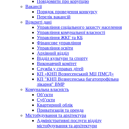
Повідомити про корупцію
Вакансії
Порядок проведення конкурсу
Перелік вакансій
Відкриті дані
Управління соціального захисту населення
Управління комунальної власності
Управління ЖКГ та КБ
Фінансове управління
Управління освіти
Архівний відділ
Відділ культури та спорту
Виконавчий комітет
Служба у справах дітей
КП «КНП Вознесенський МЦ ПМСД»
КП "КНП Вознесенська багатопрофільна
лікарня" ВМР
Комунальна власність
Об’єкти
Суб’єкти
Квартирний облік
Приватизація та оренда
Містобудування та архітектура
Адміністративні послуги відділу
містобудування та архітектури