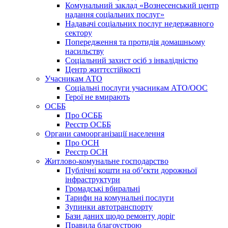
Комунальний заклад «Вознесенський центр
надання соціальних послуг»
Надавачі соціальних послуг недержавного
сектору
Попередження та протидія домашньому
насильству
Соціальний захист осіб з інвалідністю
Центр життєстійкості
Учасникам АТО
Соціальні послуги учасникам АТО/ООС
Герої не вмирають
ОСББ
Про ОСББ
Реєстр ОСББ
Органи самоорганізації населення
Про ОСН
Реєстр ОСН
Житлово-комунальне господарство
Публічні кошти на об’єкти дорожньої
інфраструктури
Громадські вбиральні
Тарифи на комунальні послуги
Зупинки автотранспорту
Бази даних щодо ремонту доріг
Правила благоустрою