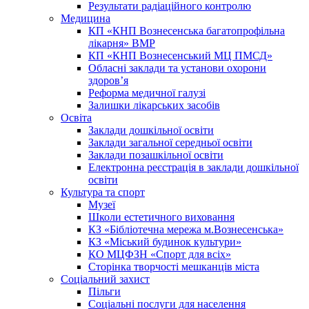
Результати радіаційного контролю
Медицина
КП «КНП Вознесенська багатопрофільна
лікарня» ВМР
КП «КНП Вознесенський МЦ ПМСД»
Обласні заклади та установи охорони
здоров’я
Реформа медичної галузі
Залишки лікарських засобів
Освіта
Заклади дошкільної освіти
Заклади загальної середньої освіти
Заклади позашкільної освіти
Електронна реєстрація в заклади дошкільної
освіти
Культура та спорт
Музеї
Школи естетичного виховання
КЗ «Бібліотечна мережа м.Вознесенська»
КЗ «Міський будинок культури»
КО МЦФЗН «Спорт для всіх»
Сторінка творчості мешканців міста
Соціальний захист
Пільги
Соціальні послуги для населення