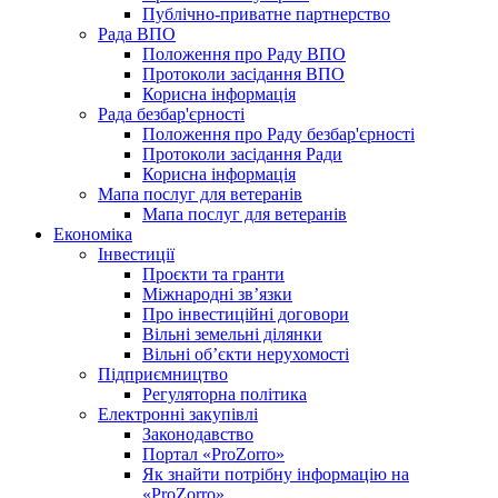
Публічно-приватне партнерство
Рада ВПО
Положення про Раду ВПО
Протоколи засідання ВПО
Корисна інформація
Рада безбар'єрності
Положення про Раду безбар'єрності
Протоколи засідання Ради
Корисна інформація
Мапа послуг для ветеранів
Мапа послуг для ветеранів
Економіка
Інвестиції
Проєкти та гранти
Міжнародні зв’язки
Про інвестиційні договори
Вільні земельні ділянки
Вільні об’єкти нерухомості
Підприємництво
Регуляторна політика
Електронні закупівлі
Законодавство
Портал «ProZorro»
Як знайти потрібну інформацію на
«ProZorro»