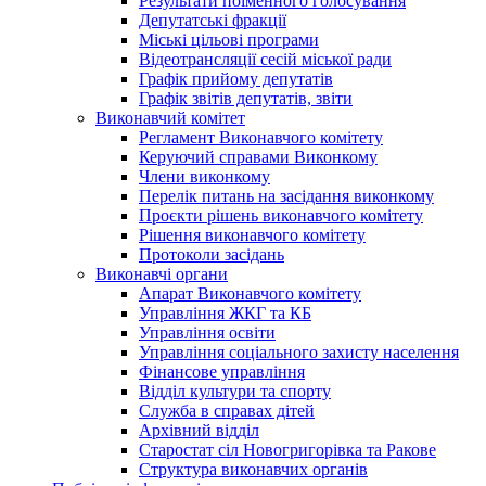
Результати поіменного голосування
Депутатські фракції
Міські цільові програми
Відеотрансляції сесій міської ради
Графік прийому депутатів
Графік звітів депутатів, звіти
Виконавчий комітет
Регламент Виконавчого комітету
Керуючий справами Виконкому
Члени виконкому
Перелік питань на засідання виконкому
Проєкти рішень виконавчого комітету
Рішення виконавчого комітету
Протоколи засідань
Виконавчі органи
Апарат Виконавчого комітету
Управління ЖКГ та КБ
Управління освіти
Управління соціального захисту населення
Фінансове управління
Відділ культури та спорту
Служба в справах дітей
Архівний відділ
Старостат сіл Новогригорівка та Ракове
Структура виконавчих органів