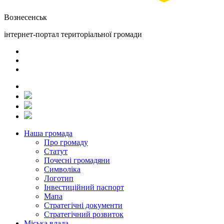
Вознесенськ
інтернет-портал територіальної громади
Наша громада
Про громаду
Статут
Почесні громадяни
Символіка
Логотип
Інвестиційний паспорт
Мапа
Стратегічні документи
Стратегічний розвиток
Міська влада