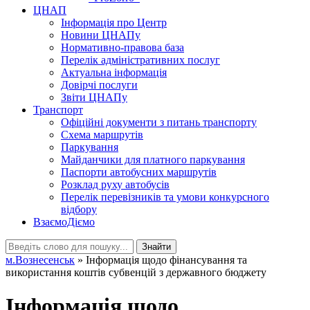
ЦНАП
Інформація про Центр
Новини ЦНАПу
Нормативно-правова база
Перелік адміністративних послуг
Актуальна інформація
Довірчі послуги
Звіти ЦНАПу
Транспорт
Офіційні документи з питань транспорту
Схема маршрутів
Паркування
Майданчики для платного паркування
Паспорти автобусних маршрутів
Розклад руху автобусів
Перелік перевізників та умови конкурсного
відбору
ВзаємоДіємо
Знайти
м.Вознесенськ
» Інформація щодо фінансування та
використання коштів субвенцій з державного бюджету
Інформація щодо