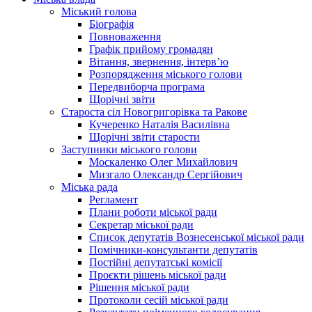
Міський голова
Біографія
Повноваження
Графік прийому громадян
Вітання, звернення, інтерв’ю
Розпорядження міського голови
Передвиборча програма
Щорічні звіти
Староста сіл Новогригорівка та Ракове
Кучеренко Наталія Василівна
Щорічні звіти старости
Заступники міського голови
Москаленко Олег Михайлович
Мизгало Олександр Сергійович
Міська рада
Регламент
Плани роботи міської ради
Секретар міської ради
Список депутатів Вознесенської міської ради
Помічники-консультанти депутатів
Постійні депутатські комісії
Проєкти рішень міської ради
Рішення міської ради
Протоколи сесій міської ради