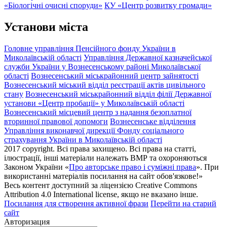
«Біологічні очисні споруди»
КУ «Центр розвитку громади»
Установи міста
Головне управління Пенсійного фонду України в
Миколаївській області
Управління Державної казначейської
служби України у Вознесенському районі Миколаївської
області
Вознесенський міськрайонний центр зайнятості
Вознесенський міський відділ реєстрації актів цивільного
стану
Вознесенський міськрайонний відділ філії Державної
установи «Центр пробації» у Миколаївській області
Вознесенський місцевий центр з надання безоплатної
вторинної правової допомоги
Вознесенське відділення
Управління виконавчої дирекції Фонду соціального
страхування України в Миколаївській області
2017 copyright. Всі права захищено. Всі права на статті,
ілюстрації, інші матеріали належать ВМР та охороняються
Законом України «
Про авторське право і суміжні права
». При
використанні матеріалів посилання на сайт обов'язкове!»
Весь контент доступний за ліцензією Creative Commons
Attribution 4.0 International license, якщо не вказано інше.
Посилання для створення активної фрази
Перейти на старий
сайт
Авторизация