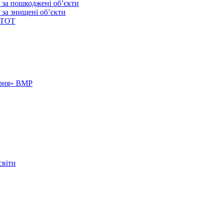
ї за пошкоджені об’єкти
 за знищені об’єкти
 ТОТ
арня» ВМР
світи