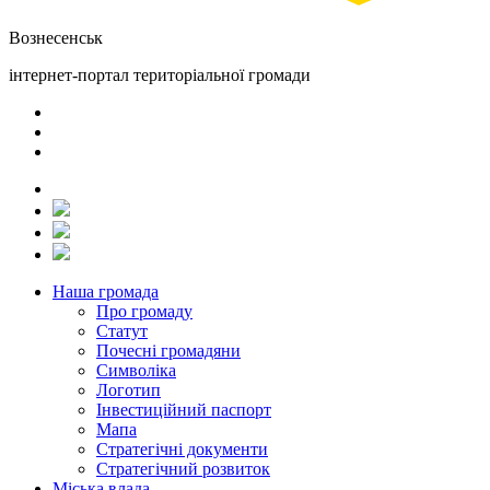
Вознесенськ
інтернет-портал територіальної громади
Наша громада
Про громаду
Статут
Почесні громадяни
Символіка
Логотип
Інвестиційний паспорт
Мапа
Стратегічні документи
Стратегічний розвиток
Міська влада