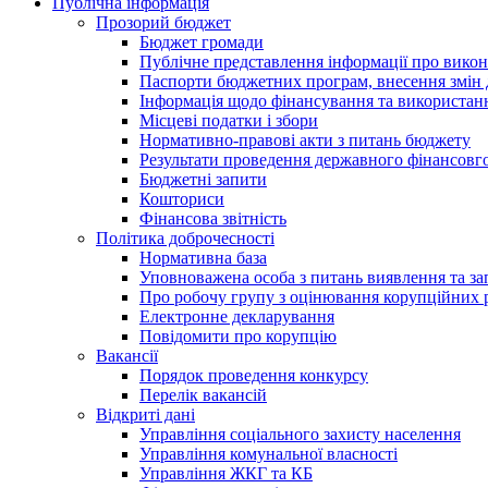
Публічна інформація
Прозорий бюджет
Бюджет громади
Публічне представлення інформації про вико
Паспорти бюджетних програм, внесення змін д
Інформація щодо фінансування та використан
Місцеві податки і збори
Нормативно-правові акти з питань бюджету
Результати проведення державного фінансовго
Бюджетні запити
Кошториси
Фінансова звітність
Політика доброчесності
Нормативна база
Уповноважена особа з питань виявлення та за
Про робочу групу з оцінювання корупційних 
Електронне декларування
Повідомити про корупцію
Вакансії
Порядок проведення конкурсу
Перелік вакансій
Відкриті дані
Управління соціального захисту населення
Управління комунальної власності
Управління ЖКГ та КБ