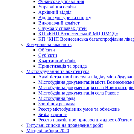
Фінансове управління
Управління освіти
Архівний відділ
Відділ культури та спорту
Виконавчий комітет
Служба у справах дітей
КП «КНП Вознесенський МЦ ПМСД»
КП "КНП Вознесенська багатопрофільна лік
Комунальна власність
Об’єкти
Суб’єкти
Квартирний облік
Приватизація та оренда
Містобудування та архітектура
Адміністративні послуги відділу містобудуван
Містобудівна документація міста Вознесенськ
Містобудівна документація села Новогригорів
Містобудівна документація села Ракове
Містобудівна рада
Зовнішня реклама
Реєстр містобудівних умов та обмежень
Безбар'єрність
Реєстр наказів про присвоєння адрес об'єктам
Титульні списки на проведення робіт
Місцеві вибори 2020