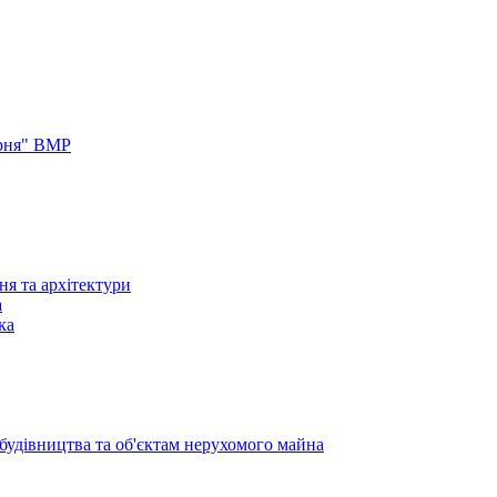
арня" ВМР
ня та архітектури
а
ка
 будівництва та об'єктам нерухомого майна