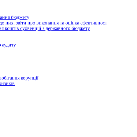
нання бюджету
о них, звіти про виконання та оцінка ефективност
ня коштів субвенцій з державного бюджету
 аудиту
побігання корупції
ризиків