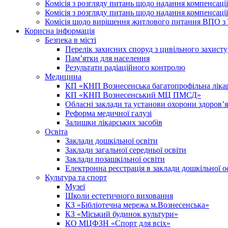
Комісія з розгляду питань щодо надання компенсаці
Комісія з розгляду питань щодо надання компенсації
Комісія щодо вирішення житлового питання ВПО з
Корисна інформація
Безпека в місті
Перелік захисних споруд з цивільного захисту
Пам’ятки для населення
Результати радіаційного контролю
Медицина
КП «КНП Вознесенська багатопрофільна лік
КП «КНП Вознесенський МЦ ПМСД»
Обласні заклади та установи охорони здоров’я
Реформа медичної галузі
Залишки лікарських засобів
Освіта
Заклади дошкільної освіти
Заклади загальної середньої освіти
Заклади позашкільної освіти
Електронна реєстрація в заклади дошкільної о
Культура та спорт
Музеї
Школи естетичного виховання
КЗ «Бібліотечна мережа м.Вознесенська»
КЗ «Міський будинок культури»
КО МЦФЗН «Спорт для всіх»