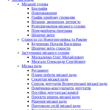
Міський голова
Біографія
Повноваження
Графік прийому громадян
Вітання, звернення, інтерв’ю
Розпорядження міського голови
Передвиборча програма
Щорічні звіти
Староста сіл Новогригорівка та Ракове
Кучеренко Наталія Василівна
Щорічні звіти старости
Заступники міського голови
Москаленко Олег Михайлович
Мизгало Олександр Сергійович
Міська рада
Регламент
Плани роботи міської ради
Секретар міської ради
Список депутатів Вознесенської міської ради
Помічники-консультанти депутатів
Постійні депутатські комісії
Проєкти рішень міської ради
Рішення міської ради
Протоколи сесій міської ради