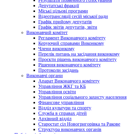
Результати поіменного голосування
Депутатські фракції
Міські цільові програми
Відеотрансляції сесій міської ради
Графік прийому депутатів
Графік звітів депутатів, звіти
Виконавчий комітет
Регламент Виконавчого комітету
Керуючий справами Виконкому
Члени виконкому
Перелік питань на засідання виконкому
Проєкти рішень виконавчого комітету
Рішення виконавчого комітету
Протоколи засідань
Виконавчі органи
Апарат Виконавчого комітету
Управління ЖКГ та КБ
Управління освіти
Управління соціального захисту населення
Фінансове управління
Відділ культури та спорту
Служба в справах дітей
Архівний відділ
Старостат сіл Новогригорівка та Ракове
Структура виконавчих органів