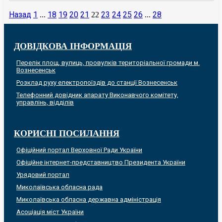
Назад
1
18
19
20
21
23
24
25
26
28
...
22
...
ДОВІДКОВА ІНФОРМАЦІЯ
Перелік площ, вулиць, провулків територіальної громади м.
Вознесенськ
Розклад руху електропоїздів до станції Вознесенськ
Телефонний довідник апарату Виконавчого комітету,
управлінь, відділів
КОРИСНІ ПОСИЛАННЯ
Офіційний портал Верховної Ради України
Офіційне інтернет-представництво Президента України
Урядовий портал
Миколаївська обласна рада
Миколаївська обласна державна адміністрація
Асоціація міст України