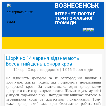
ВОЗНЕСЕНСЬК
ІНТЕРНЕТ-ПОРТАЛ
ТЕРИТОРІАЛЬНОЇ
ГРОМАДИ
Щорічно 14 червня відзначають
Всесвітній день донора крові
14 чер | Охорона здоров'я | 1 016 Переглядів
Це вдячність донорам за їх благородний вчинок і
порятунок життя людей, які потребують переливання
донорської крові. За статистикою, один донор може
врятувати життя двох-трьох людей. Щомиті в усьому світі
у людей будь-якого віку і походження виникає потреба в
переливанні крові за життєвими показниками. Тому
кожен донор, який здає кров безоплатно, робить свій