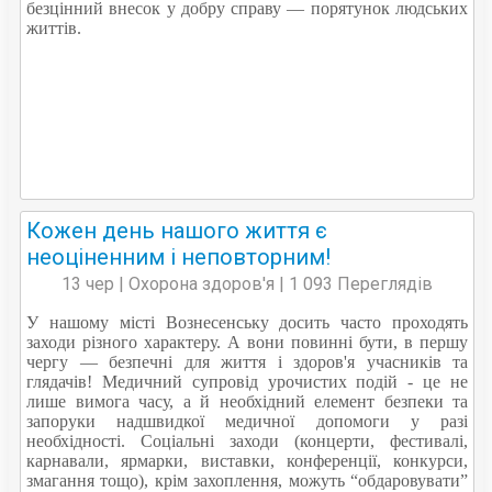
безцінний внесок у добру справу — порятунок людських
життів.
Кожен день нашого життя є
неоціненним і неповторним!
13 чер | Охорона здоров'я | 1 093 Переглядів
У нашому місті Вознесенську досить часто проходять
заходи різного характеру. А вони повинні бути, в першу
чергу — безпечні для життя і здоров'я учасників та
глядачів! Медичний супровід урочистих подій - це не
лише вимога часу, а й необхідний елемент безпеки та
запоруки надшвидкої медичної допомоги у разі
необхідності. Соціальні заходи (концерти, фестивалі,
карнавали, ярмарки, виставки, конференції, конкурси,
змагання тощо), крім захоплення, можуть “обдаровувати”