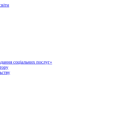
світи
дання соціальних послуг»
тору
ьству