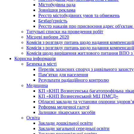
Містобудівна рада
Зовнішня реклама
Реєстр містобудівних умов та обмежень
Безбар'єрність
Реєстр наказів про присвоєння адрес об'єктам
Титульні списки на проведення робіт
Місцеві вибори 2020
Комісія з розгляду питань щодо надання компенсаці
Комісія з розгляду питань щодо надання компенсації
Комісія щодо вирішення житлового питання ВПО з
Корисна інформація
Безпека в місті
Перелік захисних споруд з цивільного захисту
Пам’ятки для населення
Результати радіаційного контролю
Медицина
КП «КНП Вознесенська багатопрофільна лік
КП «КНП Вознесенський МЦ ПМСД»
Обласні заклади та установи охорони здоров’я
Реформа медичної галузі
Залишки лікарських засобів
Освіта
Заклади дошкільної освіти
Заклади загальної середньої освіти
Заклади позашкільної освіти