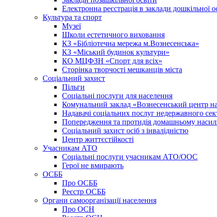
Електронна реєстрація в заклади дошкільної о
Культура та спорт
Музеї
Школи естетичного виховання
КЗ «Бібліотечна мережа м.Вознесенська»
КЗ «Міський будинок культури»
КО МЦФЗН «Спорт для всіх»
Сторінка творчості мешканців міста
Соціальний захист
Пільги
Соціальні послуги для населення
Комунальний заклад «Вознесенський центр на
Надавачі соціальних послуг недержавного сек
Попередження та протидія домашньому насил
Соціальний захист осіб з інвалідністю
Центр життєстійкості
Учасникам АТО
Соціальні послуги учасникам АТО/ООС
Герої не вмирають
ОСББ
Про ОСББ
Реєстр ОСББ
Органи самоорганізації населення
Про ОСН