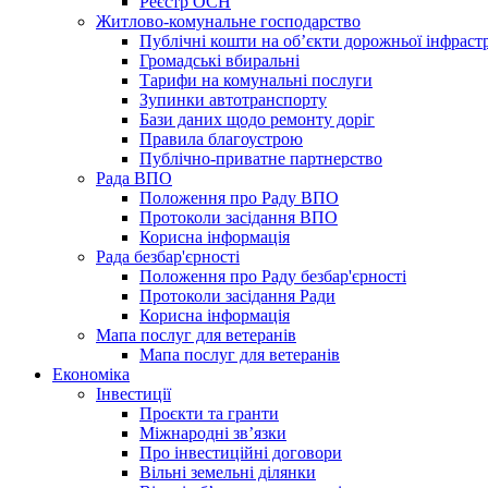
Реєстр ОСН
Житлово-комунальне господарство
Публічні кошти на об’єкти дорожньої інфраст
Громадські вбиральні
Тарифи на комунальні послуги
Зупинки автотранспорту
Бази даних щодо ремонту доріг
Правила благоустрою
Публічно-приватне партнерство
Рада ВПО
Положення про Раду ВПО
Протоколи засідання ВПО
Корисна інформація
Рада безбар'єрності
Положення про Раду безбар'єрності
Протоколи засідання Ради
Корисна інформація
Мапа послуг для ветеранів
Мапа послуг для ветеранів
Економіка
Інвестиції
Проєкти та гранти
Міжнародні зв’язки
Про інвестиційні договори
Вільні земельні ділянки