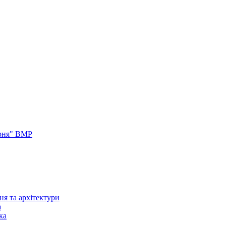
арня" ВМР
ня та архітектури
а
ка