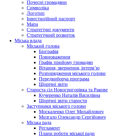
Почесні громадяни
Символіка
Логотип
Інвестиційний паспорт
Мапа
Стратегічні документи
Стратегічний розвиток
Міська влада
Міський голова
Біографія
Повноваження
Графік прийому громадян
Вітання, звернення, інтерв’ю
Розпорядження міського голови
Передвиборча програма
Щорічні звіти
Староста сіл Новогригорівка та Ракове
Кучеренко Наталія Василівна
Щорічні звіти старости
Заступники міського голови
Москаленко Олег Михайлович
Мизгало Олександр Сергійович
Міська рада
Регламент
Плани роботи міської ради