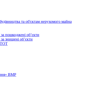
 будівництва та об'єктам нерухомого майна
ї за пошкоджені об’єкти
 за знищені об’єкти
 ТОТ
арня» ВМР