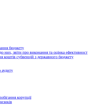
нання бюджету
о них, звіти про виконання та оцінка ефективност
ня коштів субвенцій з державного бюджету
 аудиту
побігання корупції
ризиків