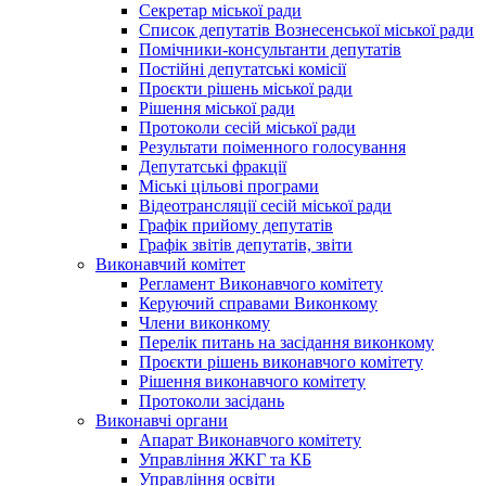
Секретар міської ради
Список депутатів Вознесенської міської ради
Помічники-консультанти депутатів
Постійні депутатські комісії
Проєкти рішень міської ради
Рішення міської ради
Протоколи сесій міської ради
Результати поіменного голосування
Депутатські фракції
Міські цільові програми
Відеотрансляції сесій міської ради
Графік прийому депутатів
Графік звітів депутатів, звіти
Виконавчий комітет
Регламент Виконавчого комітету
Керуючий справами Виконкому
Члени виконкому
Перелік питань на засідання виконкому
Проєкти рішень виконавчого комітету
Рішення виконавчого комітету
Протоколи засідань
Виконавчі органи
Апарат Виконавчого комітету
Управління ЖКГ та КБ
Управління освіти