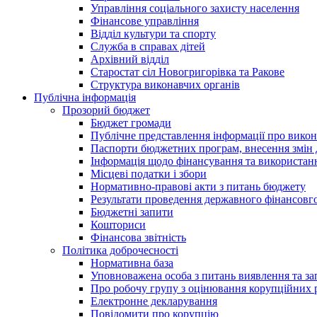
Управління соціального захисту населення
Фінансове управління
Відділ культури та спорту
Служба в справах дітей
Архівний відділ
Старостат сіл Новогригорівка та Ракове
Структура виконавчих органів
Публічна інформація
Прозорий бюджет
Бюджет громади
Публічне представлення інформації про вико
Паспорти бюджетних програм, внесення змін д
Інформація щодо фінансування та використан
Місцеві податки і збори
Нормативно-правові акти з питань бюджету
Результати проведення державного фінансовго
Бюджетні запити
Кошториси
Фінансова звітність
Політика доброчесності
Нормативна база
Уповноважена особа з питань виявлення та за
Про робочу групу з оцінювання корупційних 
Електронне декларування
Повідомити про корупцію