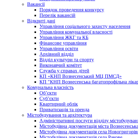
Вакансії
Порядок проведення конкурсу
Перелік вакансій
Відкриті дані
Управління соціального захисту населення
Управління комунальної власності
Управління ЖКГ та КБ
Фінансове управління
Управління освіти
Архівний відділ
Відділ культури та спорту
Виконавчий комітет
Служба у справах дітей
КП «КНП Вознесенський МЦ ПМСД»
КП "КНП Вознесенська багатопрофільна лік
Комунальна власність
Об’єкти
Суб’єкти
Квартирний облік
Приватизація та оренда
Містобудування та архітектура
Адміністративні послуги відділу містобудуван
Містобудівна документація міста Вознесенськ
Містобудівна документація села Новогригорів
Містобудівна документація села Ракове