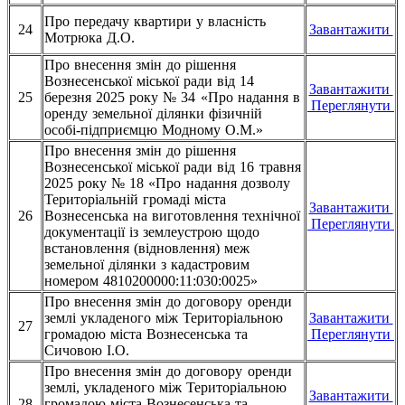
Про передачу квартири у власність
24
Завантажити
Мотрюка Д.О.
Про внесення змін до рішення
Вознесенської міської ради від 14
Завантажити
25
березня 2025 року № 34 «Про надання в
Переглянути
оренду земельної ділянки фізичній
особі-підприємцю
Модному О.М.»
Про внесення змін до рішення
Вознесенської міської ради від 16 травня
2025 року № 18 «Про надання дозволу
Територіальній громаді міста
Завантажити
26
Вознесенська на виготовлення технічної
Переглянути
документації із землеустрою щодо
встановлення (відновлення) меж
земельної ділянки з кадастровим
номером 4810200000:11:030:0025»
Про внесення змін до договору оренди
землі укладеного між Територіальною
Завантажити
27
громадою міста Вознесенська та
Переглянути
Сичовою І.О.
Про внесення змін до договору оренди
землі, укладеного між Територіальною
Завантажити
28
громадою міста Вознесенська та