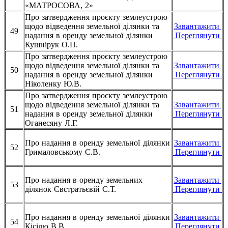
«МАТРОСОВА, 2»
Про затвердження проєкту землеустрою
щодо відведення земельної ділянки та
Завантажити
49
надання в оренду земельної ділянки
Переглянути
Кушнірук О.П.
Про затвердження проєкту землеустрою
щодо відведення земельної ділянки та
Завантажити
50
надання в оренду земельної ділянки
Переглянути
Ніколенку Ю.В.
Про затвердження проєкту землеустрою
щодо відведення земельної ділянки та
Завантажити
51
надання в оренду земельної ділянки
Переглянути
Оганесяну Л.Г.
Про надання в оренду земельної ділянки
Завантажити
52
Грималовському С.В.
Переглянути
Про надання в оренду земельних
Завантажити
53
ділянок Євстратьєвій С.Т.
Переглянути
Про надання в оренду земельної ділянки
Завантажити
54
Кісілю В.В.
Переглянути