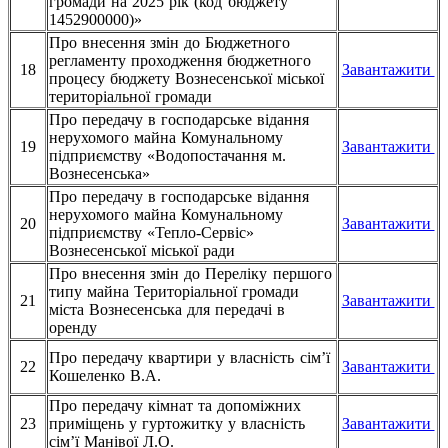
громади на 2025 рік (код бюджету
1452900000)»
Про внесення змін до Бюджетного
регламенту проходження бюджетного
18
Завантажити
процесу бюджету Вознесенської міської
територіальної громади
Про передачу в господарське відання
нерухомого майна Комунальному
19
Завантажити
підприємству «Водопостачання м.
Вознесенська»
Про передачу в господарське відання
нерухомого майна Комунальному
20
Завантажити
підприємству «Тепло-Сервіс»
Вознесенської міської ради
Про внесення змін до Переліку першого
типу майна Територіальної громади
21
Завантажити
міста Вознесенська для передачі в
оренду
Про передачу квартири у власність сім’ї
22
Завантажити
Кошеленко В.А.
Про передачу кімнат та допоміжних
23
приміщень у гуртожитку у власність
Завантажити
сім’ї
Манівої Л.О.