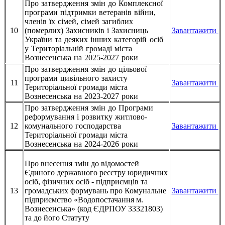
Про затвердження змін до Комплексної
програми підтримки ветеранів війни,
членів їх сімей, сімей загиблих
10
(померлих) Захисників і Захисниць
Завантажити
України та деяких інших категорій осіб
у Територіальній громаді міста
Вознесенська на 2025-2027 роки
Про затвердження змін до цільової
програми цивільного захисту
11
Завантажити
Територіальної громади міста
Вознесенська на 2023-2027 роки
Про затвердження змін до Програми
реформування і розвитку житлово-
12
комунального господарства
Завантажити
Територіальної громади міста
Вознесенська на 2024-2026 роки
Про внесення змін до відомостей
Єдиного державного реєстру юридичних
осіб, фізичних осіб - підприємців та
13
громадських формувань про Комунальне
Завантажити
підприємство «Водопостачання м.
Вознесенська» (код ЄДРПОУ 33321803)
та до його Статуту