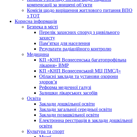
компенсації за знищені об’єкти
Комісія щодо вирішення житлового питання ВПО
з ТОТ
Корисна інформація
Безпека в місті
Перелік захисних споруд з цивільного
захисту
Пам’ятки для населення
Результати радіаційного контролю
Медицина
КП «КНП Вознесенська багатопрофільна
лікарня» ВМР
КП «КНП Вознесенський МЦ ПМСД»
Обласні заклади та установи охорони
здоров’я
Реформа медичної галузі
Залишки лікарських засобів
Освіта
Заклади дошкільної освіти
Заклади загальної середньої освіти
Заклади позашкільної освіти
Електронна реєстрація в заклади дошкільної
освіти
Культура та спорт
Музеї