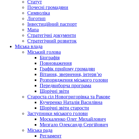
Статут
Почесні громадяни
Символіка
Логотип
Інвестиційний паспорт
Мапа
Стратегічні документи
Стратегічний розвиток
Міська влада
Міський голова
Біографія
Повноваження
Графік прийому громадян
Вітання, звернення, інтерв’ю
Розпорядження міського голови
Передвиборча програма
Щорічні звіти
Староста сіл Новогригорівка та Ракове
Кучеренко Наталія Василівна
Щорічні звіти старости
Заступники міського голови
Москаленко Олег Михайлович
Мизгало Олександр Сергійович
Міська рада
Регламент