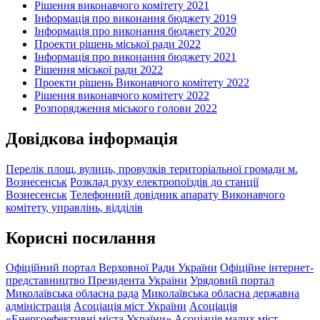
Рішення виконавчого комітету 2021
Інформація про виконання бюджету 2019
Інформація про виконання бюджету 2020
Проекти рішень міської ради 2022
Інформація про виконання бюджету 2021
Рішення міської ради 2022
Проекти рішень Виконавчого комітету 2022
Рішення виконавчого комітету 2022
Розпорядження міського голови 2022
Довідкова інформація
Перелік площ, вулиць, провулків територіальної громади м.
Вознесенськ
Розклад руху електропоїздів до станції
Вознесенськ
Телефонний довідник апарату Виконавчого
комітету, управлінь, відділів
Корисні посилання
Офіційний портал Верховної Ради України
Офіційне інтернет-
представництво Президента України
Урядовий портал
Миколаївська обласна рада
Миколаївська обласна державна
адміністрація
Асоціація міст України
Асоціація
«Енергоефективні міста України»
Асоціація малих міст