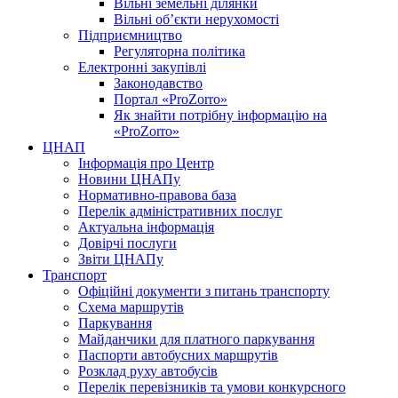
Вільні земельні ділянки
Вільні об’єкти нерухомості
Підприємництво
Регуляторна політика
Електронні закупівлі
Законодавство
Портал «ProZorro»
Як знайти потрібну інформацію на
«ProZorro»
ЦНАП
Інформація про Центр
Новини ЦНАПу
Нормативно-правова база
Перелік адміністративних послуг
Актуальна інформація
Довірчі послуги
Звіти ЦНАПу
Транспорт
Офіційні документи з питань транспорту
Схема маршрутів
Паркування
Майданчики для платного паркування
Паспорти автобусних маршрутів
Розклад руху автобусів
Перелік перевізників та умови конкурсного