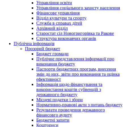
Управління освіти
Управління соціального захисту населення
Фінансове управління
Відділ культури та спорту
Служба в справах дітей
Архівний відділ
Старостат сіл Новогригорівка та Ракове
Структура виконавчих органів
Публічна інформація
Прозорий бюджет
Бюджет громади
Публічне представлення інформації про
виконання бюджету
Паспорти бюджетних програм, внесення
змін до них, звіти про виконання та оцінка
ефективност
Інформація щодо фінансування та
використання коштів субвенцій з
державного бюджету
Місцеві податки і збори
Нормативно-правові акти з питань бюджету
Результати проведення державного
фінансовго аудиту
Бюджетні запити
Кошториси