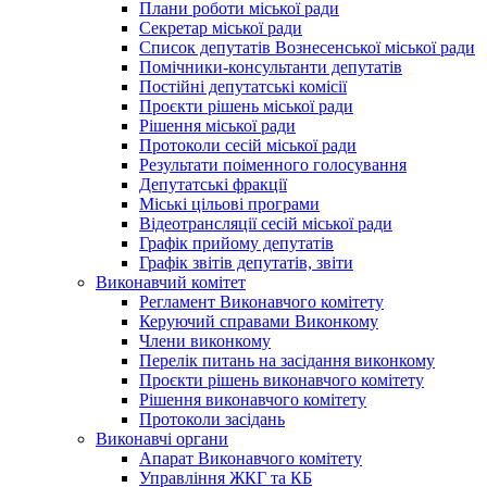
Плани роботи міської ради
Секретар міської ради
Список депутатів Вознесенської міської ради
Помічники-консультанти депутатів
Постійні депутатські комісії
Проєкти рішень міської ради
Рішення міської ради
Протоколи сесій міської ради
Результати поіменного голосування
Депутатські фракції
Міські цільові програми
Відеотрансляції сесій міської ради
Графік прийому депутатів
Графік звітів депутатів, звіти
Виконавчий комітет
Регламент Виконавчого комітету
Керуючий справами Виконкому
Члени виконкому
Перелік питань на засідання виконкому
Проєкти рішень виконавчого комітету
Рішення виконавчого комітету
Протоколи засідань
Виконавчі органи
Апарат Виконавчого комітету
Управління ЖКГ та КБ