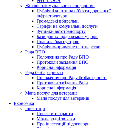
Реєстр ОСН
Житлово-комунальне господарство
Публічні кошти на об’єкти дорожньої
інфраструктури
Громадські вбиральні
Тарифи на комунальні послуги
Зупинки автотранспорту
Бази даних щодо ремонту доріг
Правила благоустрою
Публічно-приватне партнерство
Рада ВПО
Положення про Раду ВПО
Протоколи засідання ВПО
Корисна інформація
Рада безбар'єрності
Положення про Раду безбар'єрності
Протоколи засідання Ради
Корисна інформація
Мапа послуг для ветеранів
Мапа послуг для ветеранів
Економіка
Інвестиції
Проєкти та гранти
Міжнародні зв’язки
Про інвестиційні договори