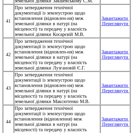
земельної ділянки Закшевському С.М.
Про затвердження технічної
документації із землеустрою щодо
встановлення (відновлен-ня) меж
Завантажити
41
земельної ділянки в натурі (на
Переглянути
місцевості) та передачу у власність
земельної ділянки Косарєвій М.В.
Про затвердження технічної
документації із землеустрою щодо
встановлення (відновлен-ня) меж
Завантажити
42
земельної ділянки в натурі (на
Переглянути
місцевості) та передачу у власність
земельної ділянки Лузгановій Є.Г.
Про затвердження технічної
документації із землеустрою щодо
встановлення (відновлен-ня) меж
Завантажити
43
земельної ділянки в натурі (на
Переглянути
місцевості) та передачу у власність
земельної ділянки Максютенко М.В.
Про затвердження технічної
документації із землеустрою щодо
встановлення (відновлення) меж
Завантажити
44
земельної ділянки в натурі (на
Переглянути
місцевості) та передачу у власність