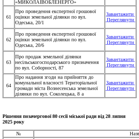
«МИКОЛАЇВОБЛЕНЕРГО»
Про проведення експертної грошової
Завантажити
61
оцінки земельної ділянки по вул.
Переглянути
Одеська, 20/1
Про проведення експертної грошової
Завантажити
62
оцінки земельної ділянки по вул.
Переглянути
Одеська, 20/6
Про продаж земельної ділянки
Завантажити
63
несільськогосподарського призначення
Переглянути
по вул. Соборності, 87
Про надання згоди на прийняття до
комунальної власності Територіальної
Завантажити
64
громади міста Вознесенська земельної
Переглянути
ділянки по вул. Соколецька, 8 а
Рішення позачергової 80 сесії міської ради від 28 липня
2025 року
№
Наз