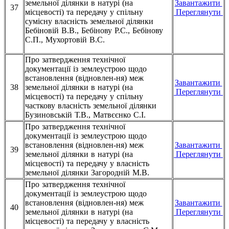
земельної ділянки в натурі (на
Завантажити
37
місцевості) та передачу у спільну
Переглянути
сумісну власність земельної ділянки
Бебіновій В.В., Бебінову Р.С., Бебінову
С.П., Мухортовій В.С.
Про затвердження технічної
документації із землеустрою щодо
встановлення (відновлен-ня) меж
Завантажити
38
земельної ділянки в натурі (на
Переглянути
місцевості) та передачу у спільну
часткову власність земельної ділянки
Бузиновській Т.В., Матвєєнко С.І.
Про затвердження технічної
документації із землеустрою щодо
встановлення (відновлен-ня) меж
Завантажити
39
земельної ділянки в натурі (на
Переглянути
місцевості) та передачу у власність
земельної ділянки Загородній М.В.
Про затвердження технічної
документації із землеустрою щодо
встановлення (відновлен-ня) меж
Завантажити
40
земельної ділянки в натурі (на
Переглянути
місцевості) та передачу у власність