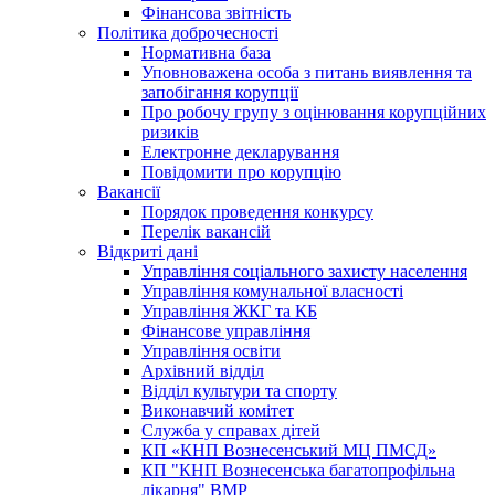
Фінансова звітність
Політика доброчесності
Нормативна база
Уповноважена особа з питань виявлення та
запобігання корупції
Про робочу групу з оцінювання корупційних
ризиків
Електронне декларування
Повідомити про корупцію
Вакансії
Порядок проведення конкурсу
Перелік вакансій
Відкриті дані
Управління соціального захисту населення
Управління комунальної власності
Управління ЖКГ та КБ
Фінансове управління
Управління освіти
Архівний відділ
Відділ культури та спорту
Виконавчий комітет
Служба у справах дітей
КП «КНП Вознесенський МЦ ПМСД»
КП "КНП Вознесенська багатопрофільна
лікарня" ВМР