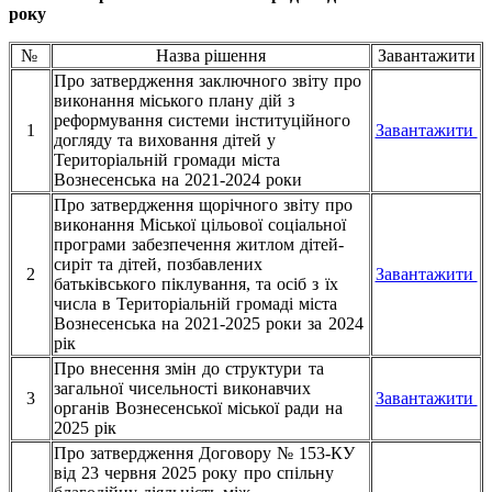
року
№
Назва рішення
Завантажити
Про затвердження заключного звіту про
виконання міського плану дій з
реформування системи інституційного
1
Завантажити
догляду та виховання дітей у
Територіальній громади міста
Вознесенська на 2021-2024 роки
Про затвердження щорічного звіту про
виконання Міської цільової соціальної
програми забезпечення житлом дітей-
сиріт та дітей, позбавлених
2
Завантажити
батьківського піклування, та осіб з їх
числа в Територіальній громаді міста
Вознесенська на 2021-2025 роки за 2024
рік
Про внесення змін до структури та
загальної чисельності виконавчих
3
Завантажити
органів Вознесенської міської ради на
2025 рік
Про затвердження Договору № 153-КУ
від 23 червня 2025 року про спільну