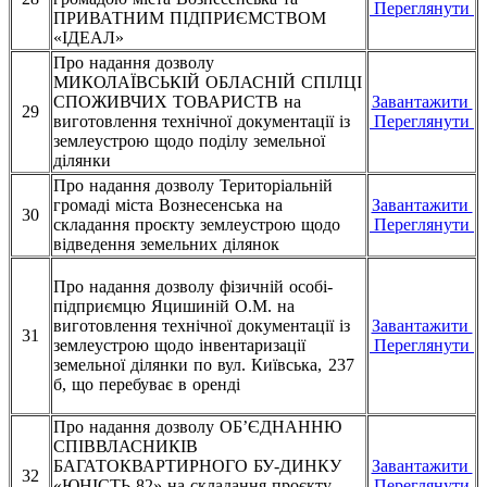
Переглянути
ПРИВАТНИМ ПІДПРИЄМСТВОМ
«ІДЕАЛ»
Про надання дозволу
МИКОЛАЇВСЬКІЙ ОБЛАСНІЙ СПІЛЦІ
СПОЖИВЧИХ ТОВАРИСТВ на
Завантажити
29
виготовлення технічної документації із
Переглянути
землеустрою щодо поділу земельної
ділянки
Про надання дозволу Територіальній
громаді міста Вознесенська на
Завантажити
30
складання проєкту землеустрою щодо
Переглянути
відведення земельних ділянок
Про надання дозволу фізичній особі-
підприємцю Яцишиній О.М. на
виготовлення технічної документації із
Завантажити
31
землеустрою щодо інвентаризації
Переглянути
земельної ділянки по вул. Київська, 237
б, що перебуває в оренді
Про надання дозволу ОБ’ЄДНАННЮ
СПІВВЛАСНИКІВ
БАГАТОКВАРТИРНОГО БУ-ДИНКУ
Завантажити
32
«ЮНІСТЬ-82» на складання проєкту
Переглянути