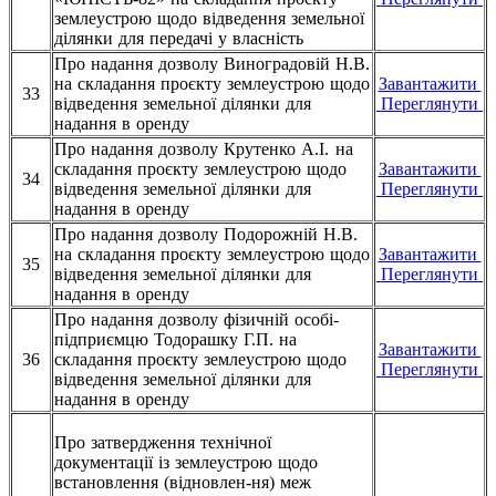
землеустрою щодо відведення земельної
ділянки для передачі у власність
Про надання дозволу Виноградовій Н.В.
на складання проєкту землеустрою щодо
Завантажити
33
відведення земельної ділянки для
Переглянути
надання в оренду
Про надання дозволу Крутенко А.І. на
складання проєкту землеустрою щодо
Завантажити
34
відведення земельної ділянки для
Переглянути
надання в оренду
Про надання дозволу Подорожній Н.В.
на складання проєкту землеустрою щодо
Завантажити
35
відведення земельної ділянки для
Переглянути
надання в оренду
Про надання дозволу фізичній особі-
підприємцю Тодорашку Г.П. на
Завантажити
36
складання проєкту землеустрою щодо
Переглянути
відведення земельної ділянки для
надання в оренду
Про затвердження технічної
документації із землеустрою щодо
встановлення (відновлен-ня) меж