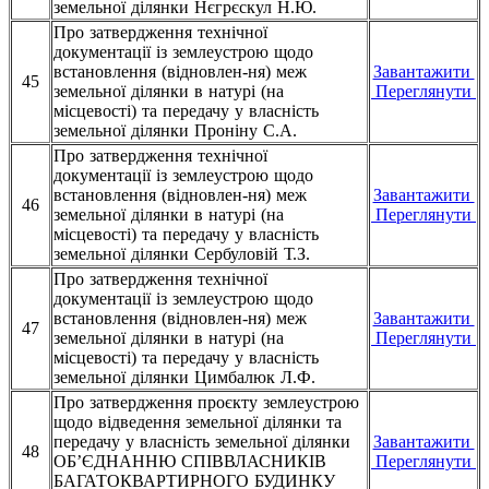
земельної ділянки Нєгрєскул Н.Ю.
Про затвердження технічної
документації із землеустрою щодо
встановлення (відновлен-ня) меж
Завантажити
45
земельної ділянки в натурі (на
Переглянути
місцевості) та передачу у власність
земельної ділянки Проніну С.А.
Про затвердження технічної
документації із землеустрою щодо
встановлення (відновлен-ня) меж
Завантажити
46
земельної ділянки в натурі (на
Переглянути
місцевості) та передачу у власність
земельної ділянки Сербуловій Т.З.
Про затвердження технічної
документації із землеустрою щодо
встановлення (відновлен-ня) меж
Завантажити
47
земельної ділянки в натурі (на
Переглянути
місцевості) та передачу у власність
земельної ділянки Цимбалюк Л.Ф.
Про затвердження проєкту землеустрою
щодо відведення земельної ділянки та
передачу у власність земельної ділянки
Завантажити
48
ОБ’ЄДНАННЮ СПІВВЛАСНИКІВ
Переглянути
БАГАТОКВАРТИРНОГО БУДИНКУ