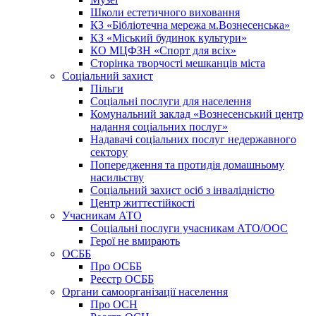
Школи естетичного виховання
КЗ «Бібліотечна мережа м.Вознесенська»
КЗ «Міський будинок культури»
КО МЦФЗН «Спорт для всіх»
Сторінка творчості мешканців міста
Соціальний захист
Пільги
Соціальні послуги для населення
Комунальний заклад «Вознесенський центр
надання соціальних послуг»
Надавачі соціальних послуг недержавного
сектору
Попередження та протидія домашньому
насильству
Соціальний захист осіб з інвалідністю
Центр життєстійкості
Учасникам АТО
Соціальні послуги учасникам АТО/ООС
Герої не вмирають
ОСББ
Про ОСББ
Реєстр ОСББ
Органи самоорганізації населення
Про ОСН