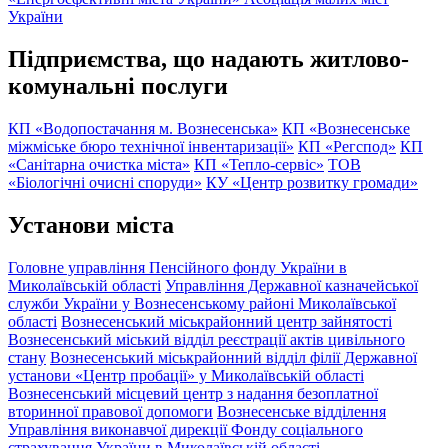
України
Підприємства, що надають житлово-
комунальні послуги
КП «Водопостачання м. Вознесенська»
КП «Вознесенське
міжміське бюро технічної інвентаризації»
КП «Регспод»
КП
«Санітарна очистка міста»
КП «Тепло-сервіс»
ТОВ
«Біологічні очисні споруди»
КУ «Центр розвитку громади»
Установи міста
Головне управління Пенсійного фонду України в
Миколаївській області
Управління Державної казначейської
служби України у Вознесенському районі Миколаївської
області
Вознесенський міськрайонний центр зайнятості
Вознесенський міський відділ реєстрації актів цивільного
стану
Вознесенський міськрайонний відділ філії Державної
установи «Центр пробації» у Миколаївській області
Вознесенський місцевий центр з надання безоплатної
вторинної правової допомоги
Вознесенське відділення
Управління виконавчої дирекції Фонду соціального
страхування України в Миколаївській області