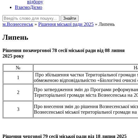
відбору
ВзаємоДіємо
Знайти
м.Вознесенськ
»
Рішення міської ради 2025
» Липень
Липень
Рішення позачергової 78 сесії міської ради від 08 липня
2025 року
№
Н
Про збільшення частки Територіальної громади м
1
обмеженою відповідальністю «Біологічні очисн
Про затвердження змін до Програми реформуван
2
Територіальної громади міста Вознесенська на 2
Про внесення змін до рішення Вознесенської міс
3
Вознесенської міської територіальної громади на
Рішення чергової 79 сесії міської ради від 18 липня 2025