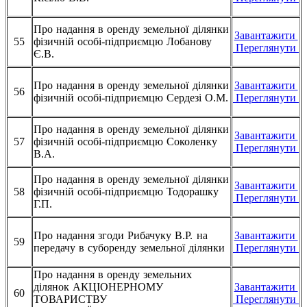
Про надання в оренду земельної ділянки
Завантажити
55
фізичній особі-підприємцю Лобанову
Переглянути
Є.В.
Про надання в оренду земельної ділянки
Завантажити
56
фізичній особі-підприємцю Сердезі О.М.
Переглянути
Про надання в оренду земельної ділянки
Завантажити
57
фізичній особі-підприємцю Соколенку
Переглянути
В.А.
Про надання в оренду земельної ділянки
Завантажити
58
фізичній особі-підприємцю Тодорашку
Переглянути
Г.П.
Про надання згоди Рибачуку В.Р. на
Завантажити
59
передачу в суборенду земельної ділянки
Переглянути
Про надання в оренду земельних
ділянок АКЦІОНЕРНОМУ
Завантажити
60
ТОВАРИСТВУ
Переглянути