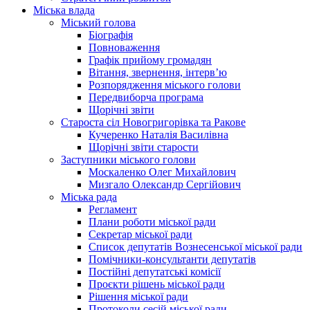
Міська влада
Міський голова
Біографія
Повноваження
Графік прийому громадян
Вітання, звернення, інтерв’ю
Розпорядження міського голови
Передвиборча програма
Щорічні звіти
Староста сіл Новогригорівка та Ракове
Кучеренко Наталія Василівна
Щорічні звіти старости
Заступники міського голови
Москаленко Олег Михайлович
Мизгало Олександр Сергійович
Міська рада
Регламент
Плани роботи міської ради
Секретар міської ради
Список депутатів Вознесенської міської ради
Помічники-консультанти депутатів
Постійні депутатські комісії
Проєкти рішень міської ради
Рішення міської ради
Протоколи сесій міської ради