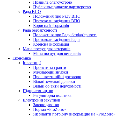
Правила благоустрою
Публічно-приватне партнерство
Рада ВПО
Положення про Раду ВПО
Протоколи засідання ВПО
Корисна інформація
Рада безбар'єрності
Положення про Раду безбар'єрності
Протоколи засідання Ради
Корисна інформація
Мапа послуг для ветеранів
Мапа послуг для ветеранів
Економіка
Інвестиції
Проєкти та гранти
Міжнародні зв’язки
Про інвестиційні договори
Вільні земельні ділянки
Вільні об’єкти нерухомості
Підприємництво
Регуляторна політика
Електронні закупівлі
Законодавство
Портал «ProZorro»
Як знайти потрібну інформацію на «ProZorro»