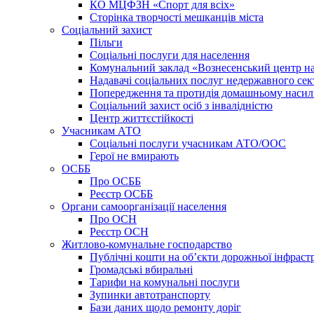
КО МЦФЗН «Спорт для всіх»
Сторінка творчості мешканців міста
Соціальний захист
Пільги
Соціальні послуги для населення
Комунальний заклад «Вознесенський центр на
Надавачі соціальних послуг недержавного сек
Попередження та протидія домашньому насил
Соціальний захист осіб з інвалідністю
Центр життєстійкості
Учасникам АТО
Соціальні послуги учасникам АТО/ООС
Герої не вмирають
ОСББ
Про ОСББ
Реєстр ОСББ
Органи самоорганізації населення
Про ОСН
Реєстр ОСН
Житлово-комунальне господарство
Публічні кошти на об’єкти дорожньої інфраст
Громадські вбиральні
Тарифи на комунальні послуги
Зупинки автотранспорту
Бази даних щодо ремонту доріг