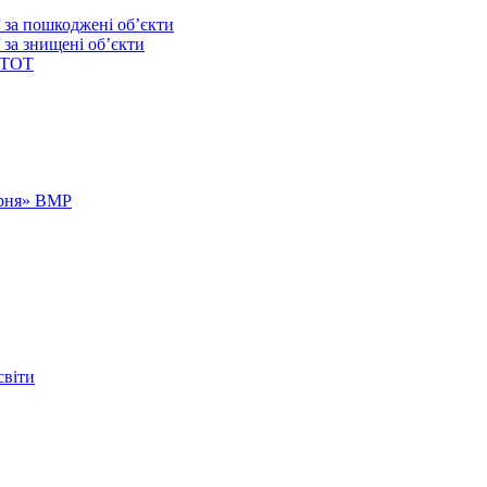
ї за пошкоджені об’єкти
 за знищені об’єкти
 ТОТ
арня» ВМР
світи