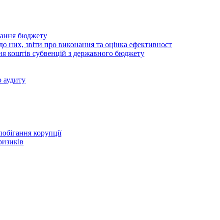
нання бюджету
о них, звіти про виконання та оцінка ефективност
ня коштів субвенцій з державного бюджету
 аудиту
побігання корупції
ризиків