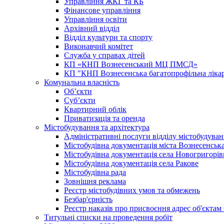
Управління ЖКГ та КБ
Фінансове управління
Управління освіти
Архівний відділ
Відділ культури та спорту
Виконавчий комітет
Служба у справах дітей
КП «КНП Вознесенський МЦ ПМСД»
КП "КНП Вознесенська багатопрофільна лік
Комунальна власність
Об’єкти
Суб’єкти
Квартирний облік
Приватизація та оренда
Містобудування та архітектура
Адміністративні послуги відділу містобудуван
Містобудівна документація міста Вознесенськ
Містобудівна документація села Новогригорів
Містобудівна документація села Ракове
Містобудівна рада
Зовнішня реклама
Реєстр містобудівних умов та обмежень
Безбар'єрність
Реєстр наказів про присвоєння адрес об'єктам
Титульні списки на проведення робіт