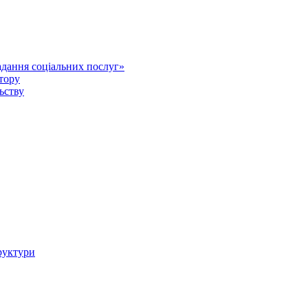
дання соціальних послуг»
тору
ьству
руктури