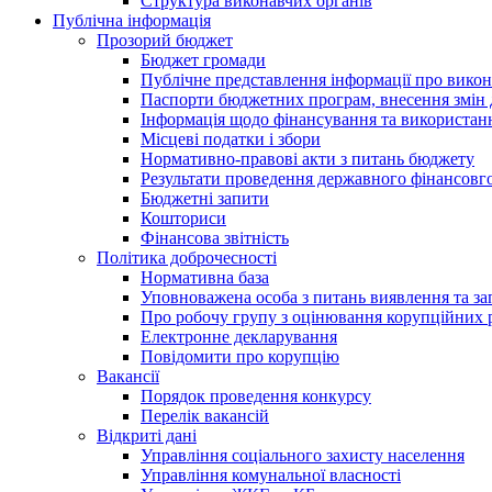
Структура виконавчих органів
Публічна інформація
Прозорий бюджет
Бюджет громади
Публічне представлення інформації про вико
Паспорти бюджетних програм, внесення змін д
Інформація щодо фінансування та використан
Місцеві податки і збори
Нормативно-правові акти з питань бюджету
Результати проведення державного фінансовго
Бюджетні запити
Кошториси
Фінансова звітність
Політика доброчесності
Нормативна база
Уповноважена особа з питань виявлення та за
Про робочу групу з оцінювання корупційних 
Електронне декларування
Повідомити про корупцію
Вакансії
Порядок проведення конкурсу
Перелік вакансій
Відкриті дані
Управління соціального захисту населення
Управління комунальної власності