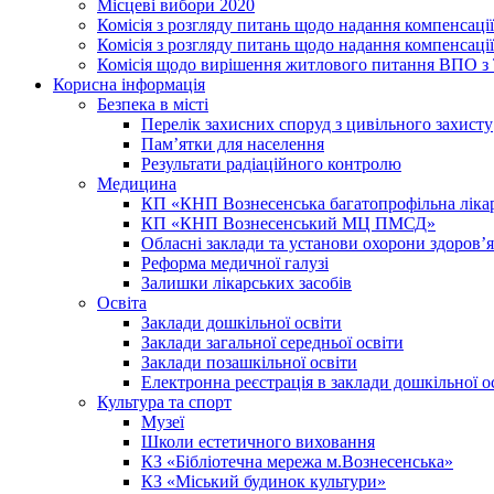
Місцеві вибори 2020
Комісія з розгляду питань щодо надання компенсаці
Комісія з розгляду питань щодо надання компенсації
Комісія щодо вирішення житлового питання ВПО з
Корисна інформація
Безпека в місті
Перелік захисних споруд з цивільного захисту
Пам’ятки для населення
Результати радіаційного контролю
Медицина
КП «КНП Вознесенська багатопрофільна лік
КП «КНП Вознесенський МЦ ПМСД»
Обласні заклади та установи охорони здоров’я
Реформа медичної галузі
Залишки лікарських засобів
Освіта
Заклади дошкільної освіти
Заклади загальної середньої освіти
Заклади позашкільної освіти
Електронна реєстрація в заклади дошкільної о
Культура та спорт
Музеї
Школи естетичного виховання
КЗ «Бібліотечна мережа м.Вознесенська»
КЗ «Міський будинок культури»