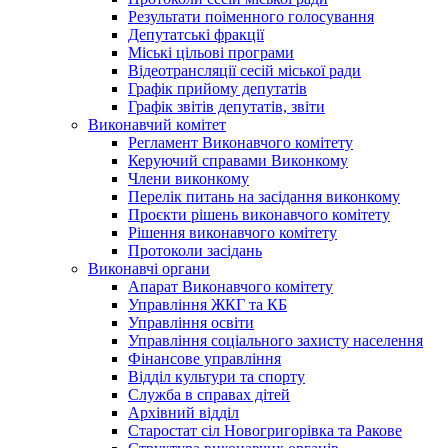
Результати поіменного голосування
Депутатські фракції
Міські цільові програми
Відеотрансляції сесій міської ради
Графік прийому депутатів
Графік звітів депутатів, звіти
Виконавчий комітет
Регламент Виконавчого комітету
Керуючий справами Виконкому
Члени виконкому
Перелік питань на засідання виконкому
Проєкти рішень виконавчого комітету
Рішення виконавчого комітету
Протоколи засідань
Виконавчі органи
Апарат Виконавчого комітету
Управління ЖКГ та КБ
Управління освіти
Управління соціального захисту населення
Фінансове управління
Відділ культури та спорту
Служба в справах дітей
Архівний відділ
Старостат сіл Новогригорівка та Ракове