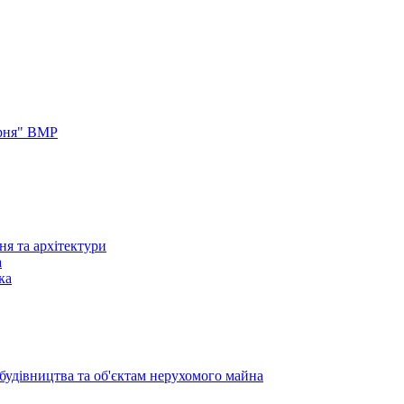
арня" ВМР
ня та архітектури
а
ка
 будівництва та об'єктам нерухомого майна