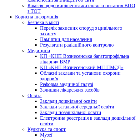
Комісія щодо вирішення житлового питання ВПО
з ТОТ
Корисна інформація
Безпека в місті
Перелік захисних споруд з цивільного
захисту
Пам’ятки для населення
Результати радіаційного контролю
Медицина
КП «КНП Вознесенська багатопрофільна
лікарня» ВМР
КП «КНП Вознесенський МЦ ПМСД»
Обласні заклади та установи охорони
здоров’я
Реформа медичної галузі
Залишки лікарських засобів
Освіта
Заклади дошкільної освіти
Заклади загальної середньої освіти
Заклади позашкільної освіти
Електронна реєстрація в заклади дошкільної
освіти
Культура та спорт
Музеї