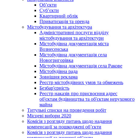
Об’єкти
Суб’єкти
Квартирний облік
Приватизація та оренда
Містобудування та архітектура
Адміністративні послуги відділу
містобудування та архітектури
Містобудівна документація міста
Вознесенська
Містобудівна документація села
Новогригорівка
Містобудівна документація села Ракове
Містобудівна рада
Зовнішня реклама
Реєстр містобудівних умов та обмежень
Безбар'єрність
Реєстр наказів про присвоєння адрес
об'єктам будівництва та об'єктам нерухомого
майна
Титульні списки на проведення робіт
Місцеві вибори 2020
Комісія з розгляду питань щодо надання
компенсації за пошкоджені об’єкти
Комісія з розгляду питань щодо надання
компенсації за знищені об’єкти