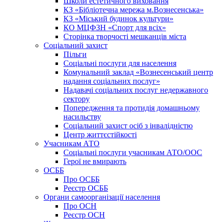
Школи естетичного виховання
КЗ «Бібліотечна мережа м.Вознесенська»
КЗ «Міський будинок культури»
КО МЦФЗН «Спорт для всіх»
Сторінка творчості мешканців міста
Соціальний захист
Пільги
Соціальні послуги для населення
Комунальний заклад «Вознесенський центр
надання соціальних послуг»
Надавачі соціальних послуг недержавного
сектору
Попередження та протидія домашньому
насильству
Соціальний захист осіб з інвалідністю
Центр життєстійкості
Учасникам АТО
Соціальні послуги учасникам АТО/ООС
Герої не вмирають
ОСББ
Про ОСББ
Реєстр ОСББ
Органи самоорганізації населення
Про ОСН
Реєстр ОСН