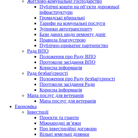
Житлово-комунальне господарство
Публічні кошти на об’єкти дорожньої
інфраструктури
Громадські вбиральні
Тарифи на комунальні послуги
Зупинки автотранспорту
Бази даних щодо ремонту доріг
Правила благоустрою
Публічно-приватне партнерство
Рада ВПО
Положення про Раду ВПО
Протоколи засідання ВПО
Корисна інформація
Рада безбар'єрності
Положення про Раду безбар'єрності
Протоколи засідання Ради
Корисна інформація
Мапа послуг для ветеранів
Мапа послуг для ветеранів
Економіка
Інвестиції
Проєкти та гранти
Міжнародні зв’язки
Про інвестиційні договори
Вільні земельні ділянки