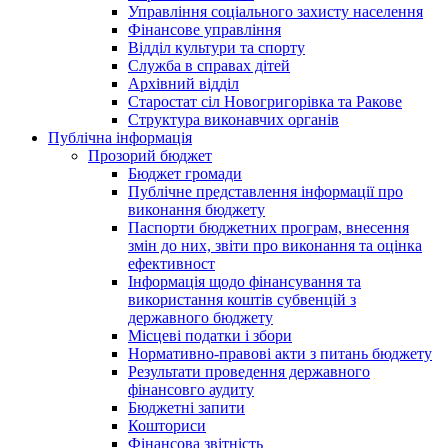
Управління соціального захисту населення
Фінансове управління
Відділ культури та спорту
Служба в справах дітей
Архівний відділ
Старостат сіл Новогригорівка та Ракове
Структура виконавчих органів
Публічна інформація
Прозорий бюджет
Бюджет громади
Публічне представлення інформації про
виконання бюджету
Паспорти бюджетних програм, внесення
змін до них, звіти про виконання та оцінка
ефективност
Інформація щодо фінансування та
використання коштів субвенцій з
державного бюджету
Місцеві податки і збори
Нормативно-правові акти з питань бюджету
Результати проведення державного
фінансовго аудиту
Бюджетні запити
Кошториси
Фінансова звітність