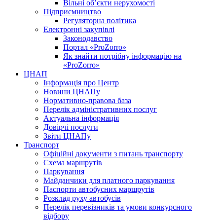
Вільні об’єкти нерухомості
Підприємництво
Регуляторна політика
Електронні закупівлі
Законодавство
Портал «ProZorro»
Як знайти потрібну інформацію на
«ProZorro»
ЦНАП
Інформація про Центр
Новини ЦНАПу
Нормативно-правова база
Перелік адміністративних послуг
Актуальна інформація
Довірчі послуги
Звіти ЦНАПу
Транспорт
Офіційні документи з питань транспорту
Схема маршрутів
Паркування
Майданчики для платного паркування
Паспорти автобусних маршрутів
Розклад руху автобусів
Перелік перевізників та умови конкурсного
відбору