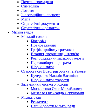
Почесні громадяни
Символіка
Логотип
Інвестиційний паспорт
Мапа
Стратегічні документи
Стратегічний розвиток
Міська влада
Міський голова
Біографія
Повноваження
Графік прийому громадян
Вітання, звернення, інтерв’ю
Розпорядження міського голови
Передвиборча програма
Щорічні звіти
Староста сіл Новогригорівка та Ракове
Кучеренко Наталія Василівна
Щорічні звіти старости
Заступники міського голови
Москаленко Олег Михайлович
Мизгало Олександр Сергійович
Міська рада
Регламент
Плани роботи міської ради