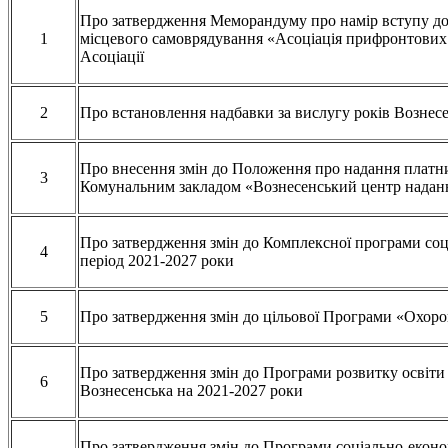
Про затвердження Меморандуму про намір вступу до М
1
місцевого самоврядування «Асоціація прифронтових м
Асоціації
2
Про встановлення надбавки за вислугу років Вознесе
Про внесення змін до Положення про надання платн
3
Комунальним закладом «Вознесенський центр наданн
Про затвердження змін до Комплексної програми соц
4
період 2021-2027 роки
5
Про затвердження змін до цільової Програми «Охоро
Про затвердження змін до Програми розвитку освіти 
6
Вознесенська на 2021-2027 роки
Про затвердження змін до Програми соціально-еконо