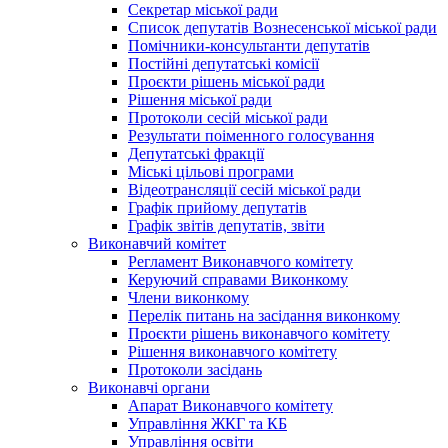
Секретар міської ради
Список депутатів Вознесенської міської ради
Помічники-консультанти депутатів
Постійні депутатські комісії
Проєкти рішень міської ради
Рішення міської ради
Протоколи сесій міської ради
Результати поіменного голосування
Депутатські фракції
Міські цільові програми
Відеотрансляції сесій міської ради
Графік прийому депутатів
Графік звітів депутатів, звіти
Виконавчий комітет
Регламент Виконавчого комітету
Керуючий справами Виконкому
Члени виконкому
Перелік питань на засідання виконкому
Проєкти рішень виконавчого комітету
Рішення виконавчого комітету
Протоколи засідань
Виконавчі органи
Апарат Виконавчого комітету
Управління ЖКГ та КБ
Управління освіти