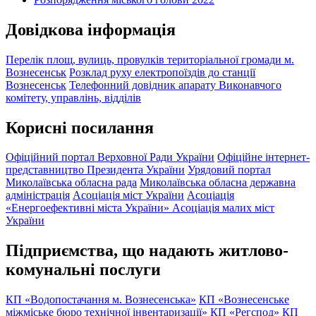
Довідкова інформація
Перелік площ, вулиць, провулків територіальної громади м.
Вознесенськ
Розклад руху електропоїздів до станції
Вознесенськ
Телефонний довідник апарату Виконавчого
комітету, управлінь, відділів
Корисні посилання
Офіційний портал Верховної Ради України
Офіційне інтернет-
представництво Президента України
Урядовий портал
Миколаївська обласна рада
Миколаївська обласна державна
адміністрація
Асоціація міст України
Асоціація
«Енергоефективні міста України»
Асоціація малих міст
України
Підприємства, що надають житлово-
комунальні послуги
КП «Водопостачання м. Вознесенська»
КП «Вознесенське
міжміське бюро технічної інвентаризації»
КП «Регспод»
КП