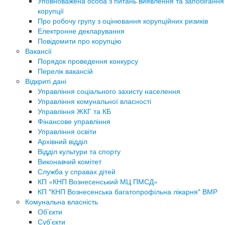
Уповноважена особа з питань виявлення та запобігання
корупції
Про робочу групу з оцінювання корупційних ризиків
Електронне декларування
Повідомити про корупцію
Вакансії
Порядок проведення конкурсу
Перелік вакансій
Відкриті дані
Управління соціального захисту населення
Управління комунальної власності
Управління ЖКГ та КБ
Фінансове управління
Управління освіти
Архівний відділ
Відділ культури та спорту
Виконавчий комітет
Служба у справах дітей
КП «КНП Вознесенський МЦ ПМСД»
КП "КНП Вознесенська багатопрофільна лікарня" ВМР
Комунальна власність
Об’єкти
Суб’єкти