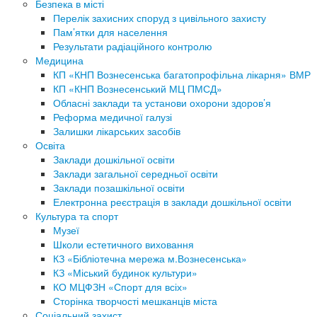
Безпека в місті
Перелік захисних споруд з цивільного захисту
Пам’ятки для населення
Результати радіаційного контролю
Медицина
КП «КНП Вознесенська багатопрофільна лікарня» ВМР
КП «КНП Вознесенський МЦ ПМСД»
Обласні заклади та установи охорони здоров’я
Реформа медичної галузі
Залишки лікарських засобів
Освіта
Заклади дошкільної освіти
Заклади загальної середньої освіти
Заклади позашкільної освіти
Електронна реєстрація в заклади дошкільної освіти
Культура та спорт
Музеї
Школи естетичного виховання
КЗ «Бібліотечна мережа м.Вознесенська»
КЗ «Міський будинок культури»
КО МЦФЗН «Спорт для всіх»
Сторінка творчості мешканців міста
Соціальний захист