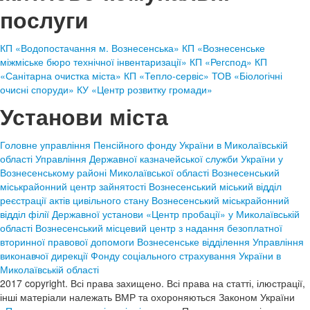
послуги
КП «Водопостачання м. Вознесенська»
КП «Вознесенське
міжміське бюро технічної інвентаризації»
КП «Регспод»
КП
«Санітарна очистка міста»
КП «Тепло-сервіс»
ТОВ «Біологічні
очисні споруди»
КУ «Центр розвитку громади»
Установи міста
Головне управління Пенсійного фонду України в Миколаївській
області
Управління Державної казначейської служби України у
Вознесенському районі Миколаївської області
Вознесенський
міськрайонний центр зайнятості
Вознесенський міський відділ
реєстрації актів цивільного стану
Вознесенський міськрайонний
відділ філії Державної установи «Центр пробації» у Миколаївській
області
Вознесенський місцевий центр з надання безоплатної
вторинної правової допомоги
Вознесенське відділення Управління
виконавчої дирекції Фонду соціального страхування України в
Миколаївській області
2017 copyright. Всі права захищено. Всі права на статті, ілюстрації,
інші матеріали належать ВМР та охороняються Законом України