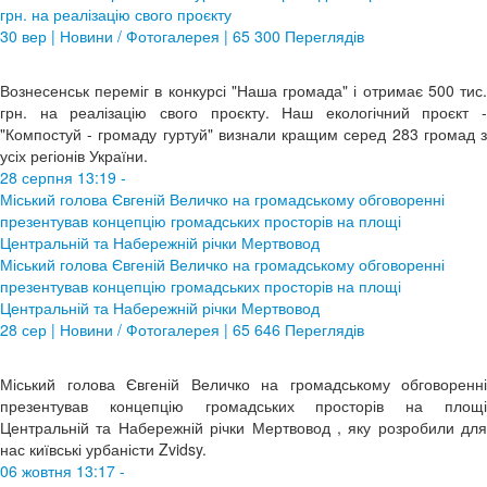
грн. на реалізацію свого проєкту
30 вер | Новини / Фотогалерея | 65 300 Переглядів
Вознесенськ переміг в конкурсі "Наша громада" і отримає 500 тис.
грн. на реалізацію свого проєкту. Наш екологічний проєкт -
"Компостуй - громаду гуртуй" визнали кращим серед 283 громад з
усіх регіонів України.
28 серпня 13:19 -
Міський голова Євгеній Величко на громадському обговоренні
презентував концепцію громадських просторів на площі
Центральній та Набережній річки Мертвовод
Міський голова Євгеній Величко на громадському обговоренні
презентував концепцію громадських просторів на площі
Центральній та Набережній річки Мертвовод
28 сер | Новини / Фотогалерея | 65 646 Переглядів
Міський голова Євгеній Величко на громадському обговоренні
презентував концепцію громадських просторів на площі
Центральній та Набережній річки Мертвовод , яку розробили для
нас київські урбаністи Zvidsy.
06 жовтня 13:17 -