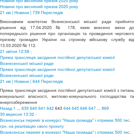
Новини про весняний призов 2020 року
Новини про весняний призов 2020 року
21 кві | Новини | 739 Переглядів
Виконавчим комітетом Вознесенської міської ради прийнято
рішення від 17.04.2020 № 178, яким внесено зміни до
попереднього рішення про організацію та проведення чергового
призову громадян України на строкову військову службу від
13.03.2020 № 112.
21 квітня 12:58 -
Пряма трансляція засідання постійної депутатської комісії
Вознесенської міської ради
Пряма трансляція засідання постійної депутатської комісії
Вознесенської міської ради
21 кві | Новини | 644 Переглядів
Пряма трансляція засідання постійної депутатської комісії з питань
комунальної власності, житлово-комунального господарства та
енергозбереження
Назад
1
...
639
640
641
642
643
644
645
646
647
...
869
30 вересня 13:32 -
Вознесенськ переміг в конкурсі "Наша громада" і отримає 500 тис.
грн. на реалізацію свого проєкту
Вознесенськ переміг в конкурсі "Наша громада" і отримає 500 тис.