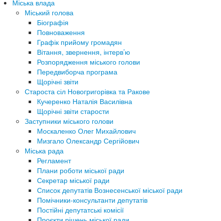
Міська влада
Міський голова
Біографія
Повноваження
Графік прийому громадян
Вітання, звернення, інтерв’ю
Розпорядження міського голови
Передвиборча програма
Щорічні звіти
Староста сіл Новогригорівка та Ракове
Кучеренко Наталія Василівна
Щорічні звіти старости
Заступники міського голови
Москаленко Олег Михайлович
Мизгало Олександр Сергійович
Міська рада
Регламент
Плани роботи міської ради
Секретар міської ради
Список депутатів Вознесенської міської ради
Помічники-консультанти депутатів
Постійні депутатські комісії
Проєкти рішень міської ради