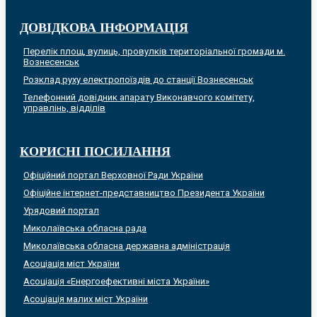
ДОВІДКОВА ІНФОРМАЦІЯ
Перелік площ, вулиць, провулків територіальної громади м.
Вознесенськ
Розклад руху електропоїздів до станції Вознесенськ
Телефонний довідник апарату Виконавчого комітету,
управлінь, відділів
КОРИСНІ ПОСИЛАННЯ
Офіційний портал Верховної Ради України
Офіційне інтернет-представництво Президента України
Урядовий портал
Миколаївська обласна рада
Миколаївська обласна державна адміністрація
Асоціація міст України
Асоціація «Енергоефективні міста України»
Асоціація малих міст України