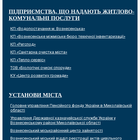
ПІДПРИЄМСТВА, ЩО НАДАЮТЬ ЖИТЛОВО-
КОМУНАЛЬНІ ПОСЛУГИ
КП «Водопостачання м. Вознесенська»
КП «Вознесенське міжміське бюро технічної інвентаризації»
КП «Регспод»
КП «Санітарна очистка міста»
КП «Тепло-сервіс»
ТОВ «Біологічні очисні споруди»
КУ «Центр розвитку громади»
УСТАНОВИ МІСТА
Головне управління Пенсійного фонду України в Миколаївській
області
Управління Державної казначейської служби України у
Вознесенському районі Миколаївської області
Вознесенський міськрайонний центр зайнятості
Вознесенський міський відділ реєстрації актів цивільного