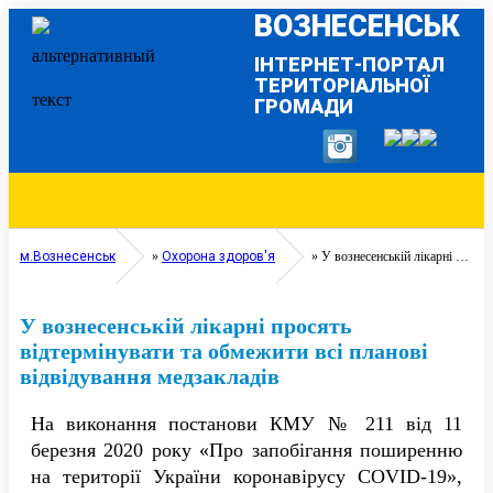
ВОЗНЕСЕНСЬК
ІНТЕРНЕТ-ПОРТАЛ
ТЕРИТОРІАЛЬНОЇ
ГРОМАДИ
м.Вознесенськ
»
Охорона здоров'я
» У вознесенській лікарні просять відтермінувати та обмежити всі планові відвідування медзакладів
У вознесенській лікарні просять
відтермінувати та обмежити всі планові
відвідування медзакладів
На виконання постанови КМУ № 211 від 11
березня 2020 року «Про запобігання поширенню
на території України коронавірусу COVID-19»,