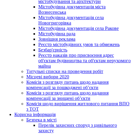
містобудування та архітектури
Містобудівна документація міста
Вознесенська
Містобудівна документація села
Новогригорівка
Містобудівна документація села Ракове
Містобудівна рада
Зовнішня реклама
Реєстр містобудівних умов та обмежень
Безбар'єрність
Реєстр наказів про присвоєння адрес
об'єктам будівництва та об'єктам нерухомого
майна
Титульні списки на проведення робіт
Місцеві вибори 2020
Комісія з розгляду питань щодо надання
компенсації за пошкоджені об’єкти
Комісія з розгляду питань щодо надання
компенсації за знищені об’єкти
Комісія щодо вирішення житлового питання ВПО
з ТОТ
Корисна інформація
Безпека в місті
Перелік захисних споруд з цивільного
захисту