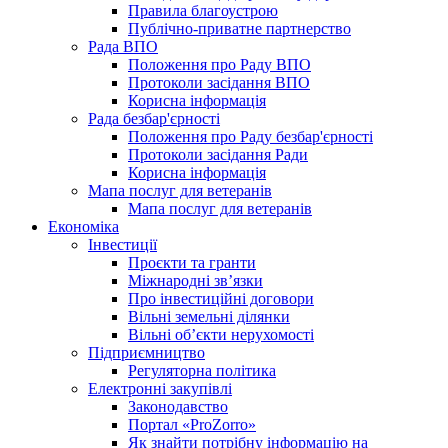
Правила благоустрою
Публічно-приватне партнерство
Рада ВПО
Положення про Раду ВПО
Протоколи засідання ВПО
Корисна інформація
Рада безбар'єрності
Положення про Раду безбар'єрності
Протоколи засідання Ради
Корисна інформація
Мапа послуг для ветеранів
Мапа послуг для ветеранів
Економіка
Інвестиції
Проєкти та гранти
Міжнародні зв’язки
Про інвестиційні договори
Вільні земельні ділянки
Вільні об’єкти нерухомості
Підприємництво
Регуляторна політика
Електронні закупівлі
Законодавство
Портал «ProZorro»
Як знайти потрібну інформацію на