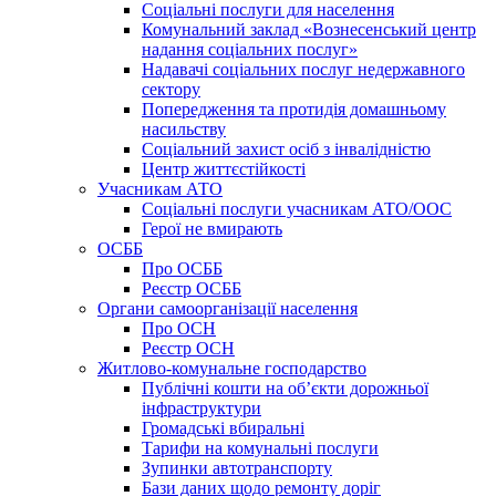
Соціальні послуги для населення
Комунальний заклад «Вознесенський центр
надання соціальних послуг»
Надавачі соціальних послуг недержавного
сектору
Попередження та протидія домашньому
насильству
Соціальний захист осіб з інвалідністю
Центр життєстійкості
Учасникам АТО
Соціальні послуги учасникам АТО/ООС
Герої не вмирають
ОСББ
Про ОСББ
Реєстр ОСББ
Органи самоорганізації населення
Про ОСН
Реєстр ОСН
Житлово-комунальне господарство
Публічні кошти на об’єкти дорожньої
інфраструктури
Громадські вбиральні
Тарифи на комунальні послуги
Зупинки автотранспорту
Бази даних щодо ремонту доріг