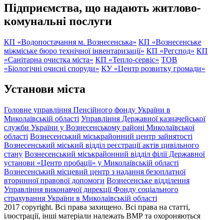
Підприємства, що надають житлово-
комунальні послуги
КП «Водопостачання м. Вознесенська»
КП «Вознесенське
міжміське бюро технічної інвентаризації»
КП «Регспод»
КП
«Санітарна очистка міста»
КП «Тепло-сервіс»
ТОВ
«Біологічні очисні споруди»
КУ «Центр розвитку громади»
Установи міста
Головне управління Пенсійного фонду України в
Миколаївській області
Управління Державної казначейської
служби України у Вознесенському районі Миколаївської
області
Вознесенський міськрайонний центр зайнятості
Вознесенський міський відділ реєстрації актів цивільного
стану
Вознесенський міськрайонний відділ філії Державної
установи «Центр пробації» у Миколаївській області
Вознесенський місцевий центр з надання безоплатної
вторинної правової допомоги
Вознесенське відділення
Управління виконавчої дирекції Фонду соціального
страхування України в Миколаївській області
2017 copyright. Всі права захищено. Всі права на статті,
ілюстрації, інші матеріали належать ВМР та охороняються