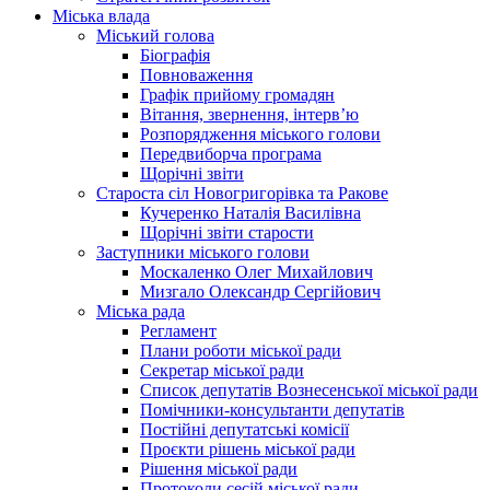
Міська влада
Міський голова
Біографія
Повноваження
Графік прийому громадян
Вітання, звернення, інтерв’ю
Розпорядження міського голови
Передвиборча програма
Щорічні звіти
Староста сіл Новогригорівка та Ракове
Кучеренко Наталія Василівна
Щорічні звіти старости
Заступники міського голови
Москаленко Олег Михайлович
Мизгало Олександр Сергійович
Міська рада
Регламент
Плани роботи міської ради
Секретар міської ради
Список депутатів Вознесенської міської ради
Помічники-консультанти депутатів
Постійні депутатські комісії
Проєкти рішень міської ради
Рішення міської ради
Протоколи сесій міської ради