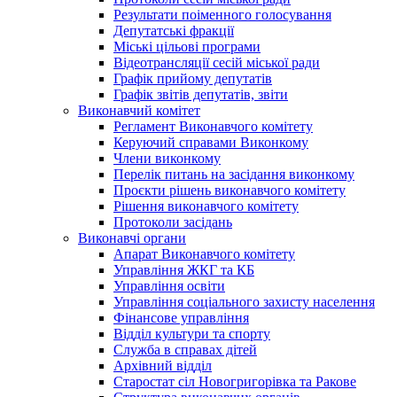
Результати поіменного голосування
Депутатські фракції
Міські цільові програми
Відеотрансляції сесій міської ради
Графік прийому депутатів
Графік звітів депутатів, звіти
Виконавчий комітет
Регламент Виконавчого комітету
Керуючий справами Виконкому
Члени виконкому
Перелік питань на засідання виконкому
Проєкти рішень виконавчого комітету
Рішення виконавчого комітету
Протоколи засідань
Виконавчі органи
Апарат Виконавчого комітету
Управління ЖКГ та КБ
Управління освіти
Управління соціального захисту населення
Фінансове управління
Відділ культури та спорту
Служба в справах дітей
Архівний відділ
Старостат сіл Новогригорівка та Ракове