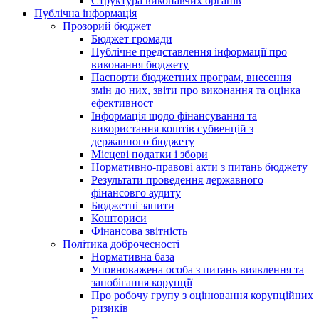
Структура виконавчих органів
Публічна інформація
Прозорий бюджет
Бюджет громади
Публічне представлення інформації про
виконання бюджету
Паспорти бюджетних програм, внесення
змін до них, звіти про виконання та оцінка
ефективност
Інформація щодо фінансування та
використання коштів субвенцій з
державного бюджету
Місцеві податки і збори
Нормативно-правові акти з питань бюджету
Результати проведення державного
фінансовго аудиту
Бюджетні запити
Кошториси
Фінансова звітність
Політика доброчесності
Нормативна база
Уповноважена особа з питань виявлення та
запобігання корупції
Про робочу групу з оцінювання корупційних
ризиків