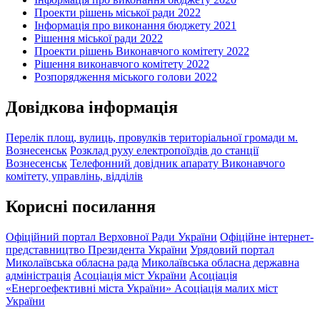
Проекти рішень міської ради 2022
Інформація про виконання бюджету 2021
Рішення міської ради 2022
Проекти рішень Виконавчого комітету 2022
Рішення виконавчого комітету 2022
Розпорядження міського голови 2022
Довідкова інформація
Перелік площ, вулиць, провулків територіальної громади м.
Вознесенськ
Розклад руху електропоїздів до станції
Вознесенськ
Телефонний довідник апарату Виконавчого
комітету, управлінь, відділів
Корисні посилання
Офіційний портал Верховної Ради України
Офіційне інтернет-
представництво Президента України
Урядовий портал
Миколаївська обласна рада
Миколаївська обласна державна
адміністрація
Асоціація міст України
Асоціація
«Енергоефективні міста України»
Асоціація малих міст
України