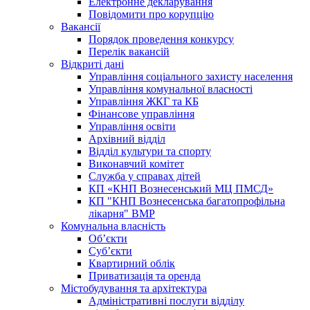
Електронне декларування
Повідомити про корупцію
Вакансії
Порядок проведення конкурсу
Перелік вакансій
Відкриті дані
Управління соціального захисту населення
Управління комунальної власності
Управління ЖКГ та КБ
Фінансове управління
Управління освіти
Архівний відділ
Відділ культури та спорту
Виконавчий комітет
Служба у справах дітей
КП «КНП Вознесенський МЦ ПМСД»
КП "КНП Вознесенська багатопрофільна
лікарня" ВМР
Комунальна власність
Об’єкти
Суб’єкти
Квартирний облік
Приватизація та оренда
Містобудування та архітектура
Адміністративні послуги відділу