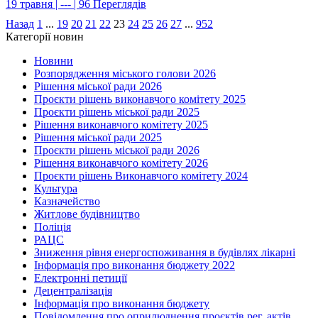
19 травня | --- | 96 Переглядів
Назад
1
...
19
20
21
22
23
24
25
26
27
...
952
Категорії новин
Новини
Розпорядження міського голови 2026
Рішення міської ради 2026
Проєкти рішень виконавчого комітету 2025
Проєкти рішень міської ради 2025
Рішення виконавчого комітету 2025
Рішення міської ради 2025
Проєкти рішень міської ради 2026
Рішення виконавчого комітету 2026
Проєкти рішень Виконавчого комітету 2024
Культура
Казначейство
Житлове будівництво
Поліція
РАЦС
Зниження рівня енергоспоживання в будівлях лікарні
Інформація про виконання бюджету 2022
Електронні петиції
Децентралізація
Інформація про виконання бюджету
Повідомлення про оприлюднення проєктів рег. актів