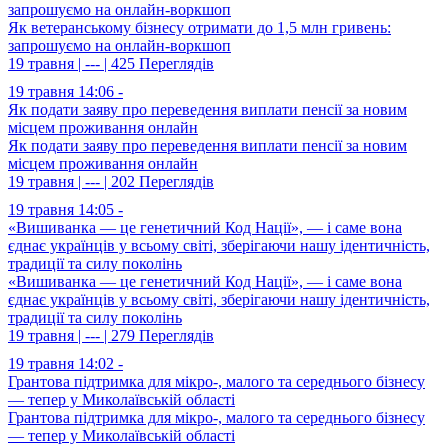
запрошуємо на онлайн-воркшоп
Як ветеранському бізнесу отримати до 1,5 млн гривень:
запрошуємо на онлайн-воркшоп
19 травня | --- | 425 Переглядів
19 травня 14:06 -
Як подати заяву про переведення виплати пенсії за новим
місцем проживання онлайн
Як подати заяву про переведення виплати пенсії за новим
місцем проживання онлайн
19 травня | --- | 202 Переглядів
19 травня 14:05 -
«Вишиванка — це генетичний Код Нації», — і саме вона
єднає українців у всьому світі, зберігаючи нашу ідентичність,
традиції та силу поколінь
«Вишиванка — це генетичний Код Нації», — і саме вона
єднає українців у всьому світі, зберігаючи нашу ідентичність,
традиції та силу поколінь
19 травня | --- | 279 Переглядів
19 травня 14:02 -
Грантова підтримка для мікро-, малого та середнього бізнесу
— тепер у Миколаївській області
Грантова підтримка для мікро-, малого та середнього бізнесу
— тепер у Миколаївській області