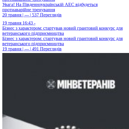
Увага! На Південноукраїнській АЕС відбудеться
протиаварійне тренування
20 травня | --- | 537 Переглядів
19 травня 16:43 -
Бізнес з характером: стартував новий грантовий конкурс для
ветеранського підприємництва
Бізнес з характером: стартував новий грантовий конкурс для
ветеранського підприємництва
19 травня | --- | 491 Переглядів