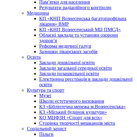
Пам’ятки для населення
Результати радіаційного контролю
Медицина
КП «КНП Вознесенська багатопрофільна
лікарня» ВМР
КП «КНП Вознесенський МЦ ПМСД»
Обласні заклади та установи охорони
здоров’я
Реформа медичної галузі
Залишки лікарських засобів
Освіта
Заклади дошкільної освіти
Заклади загальної середньої освіти
Заклади позашкільної освіти
Електронна реєстрація в заклади дошкільної
освіти
Культура та спорт
Музеї
Школи естетичного виховання
КЗ «Бібліотечна мережа м.Вознесенська»
КЗ «Міський будинок культури»
КО МЦФЗН «Спорт для всіх»
Сторінка творчості мешканців міста
Соціальний захист
Пільги