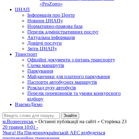
«ProZorro»
ЦНАП
Інформація про Центр
Новини ЦНАПу
Нормативно-правова база
Перелік адміністративних послуг
Актуальна інформація
Довірчі послуги
Звіти ЦНАПу
Транспорт
Офіційні документи з питань транспорту
Схема маршрутів
Паркування
Майданчики для платного паркування
Паспорти автобусних маршрутів
Розклад руху автобусів
Перелік перевізників та умови конкурсного
відбору
ВзаємоДіємо
Знайти
м.Вознесенськ
» Останні публікації на сайті » Сторінка 23
20 травня 10:01 -
Увага! На Південноукраїнській АЕС відбудеться
протиаварійне тренування