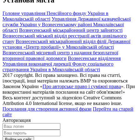
Установи міста
Головне управління Пенсійного фонду України в
Миколаївській області
Управління Державної казначейської
служби України у Вознесенському районі Миколаївської
області
Вознесенський міськрайонний центр зайнятості
Вознесенський міський відділ реєстрації актів цивільного
стану
Вознесенський міськрайонний відділ філії Державної
установи «Центр пробації» у Миколаївській області
Вознесенський місцевий центр з надання безоплатної
вторинної правової допомоги
Вознесенське відділення
Управління виконавчої дирекції Фонду соціального
страхування України в Миколаївській області
2017 copyright. Всі права захищено. Всі права на статті,
ілюстрації, інші матеріали належать ВМР та охороняються
Законом України «
Про авторське право і суміжні права
». При
використанні матеріалів посилання на сайт обов'язкове!»
Весь контент доступний за ліцензією Creative Commons
Attribution 4.0 International license, якщо не вказано інше.
Посилання для створення активної фрази
Перейти на старий
сайт
Авторизация
Войти на сайт