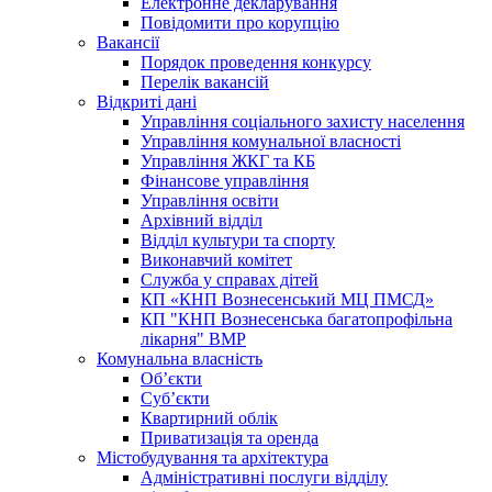
Електронне декларування
Повідомити про корупцію
Вакансії
Порядок проведення конкурсу
Перелік вакансій
Відкриті дані
Управління соціального захисту населення
Управління комунальної власності
Управління ЖКГ та КБ
Фінансове управління
Управління освіти
Архівний відділ
Відділ культури та спорту
Виконавчий комітет
Служба у справах дітей
КП «КНП Вознесенський МЦ ПМСД»
КП "КНП Вознесенська багатопрофільна
лікарня" ВМР
Комунальна власність
Об’єкти
Суб’єкти
Квартирний облік
Приватизація та оренда
Містобудування та архітектура
Адміністративні послуги відділу