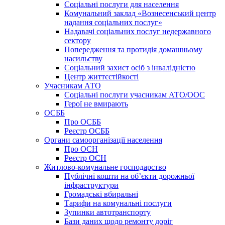
Соціальні послуги для населення
Комунальний заклад «Вознесенський центр
надання соціальних послуг»
Надавачі соціальних послуг недержавного
сектору
Попередження та протидія домашньому
насильству
Соціальний захист осіб з інвалідністю
Центр життєстійкості
Учасникам АТО
Соціальні послуги учасникам АТО/ООС
Герої не вмирають
ОСББ
Про ОСББ
Реєстр ОСББ
Органи самоорганізації населення
Про ОСН
Реєстр ОСН
Житлово-комунальне господарство
Публічні кошти на об’єкти дорожньої
інфраструктури
Громадські вбиральні
Тарифи на комунальні послуги
Зупинки автотранспорту
Бази даних щодо ремонту доріг