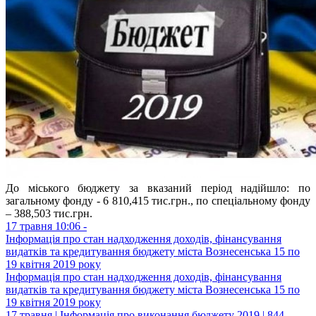
До міського бюджету за вказаний період надійшло: по
загальному фонду - 6 810,415 тис.грн., по спеціальному фонду
– 388,503 тис.грн.
17 травня 10:06 -
Інформація про стан надходження доходів, фінансування
видатків та кредитування бюджету міста Вознесенська 15 по
19 квітня 2019 року
Інформація про стан надходження доходів, фінансування
видатків та кредитування бюджету міста Вознесенська 15 по
19 квітня 2019 року
17 травня | Інформація про виконання бюджету 2019 | 844