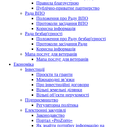
Правила благоустрою
Публічно-приватне партнерство
Рада ВПО
Положення про Раду ВПО
Протоколи засідання ВПО
Корисна інформація
Рада безбар'єрності
Положення про Раду безбар'єрності
Протоколи засідання Ради
Корисна інформація
Мапа послуг для ветеранів
Мапа послуг для ветеранів
Економіка
Інвестиції
Проєкти та гранти
Міжнародні зв’язки
Про інвестиційні договори
Вільні земельні ділянки
Вільні об’єкти нерухомості
Підприємництво
Регуляторна політика
Електронні закупівлі
Законодавство
Портал «ProZorro»
Як знайти потрібну інформацію на