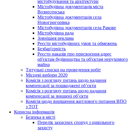
містобудування та архітектури
Містобудівна документація міста
Вознесенська
Містобудівна документація села
Новогригорівка
Містобудівна документація села Ракове
Містобудівна рада
Зовнішня реклама
Реєстр містобудівних умов та обмежень
Безбар'єрність
Реєстр наказів про присвоєння адрес
об'єктам будівництва та об'єктам нерухомого
майна
Титульні списки на проведення робіт
Місцеві вибори 2020
Комісія з розгляду питань щодо надання
компенсації за пошкоджені об’єкти
Комісія з розгляду питань щодо надання
компенсації за знищені об’єкти
Комісія щодо вирішення житлового питання ВПО
з ТОТ
Корисна інформація
Безпека в місті
Перелік захисних споруд з цивільного
захисту