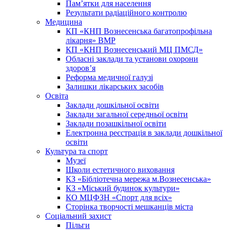
Пам’ятки для населення
Результати радіаційного контролю
Медицина
КП «КНП Вознесенська багатопрофільна
лікарня» ВМР
КП «КНП Вознесенський МЦ ПМСД»
Обласні заклади та установи охорони
здоров’я
Реформа медичної галузі
Залишки лікарських засобів
Освіта
Заклади дошкільної освіти
Заклади загальної середньої освіти
Заклади позашкільної освіти
Електронна реєстрація в заклади дошкільної
освіти
Культура та спорт
Музеї
Школи естетичного виховання
КЗ «Бібліотечна мережа м.Вознесенська»
КЗ «Міський будинок культури»
КО МЦФЗН «Спорт для всіх»
Сторінка творчості мешканців міста
Соціальний захист
Пільги