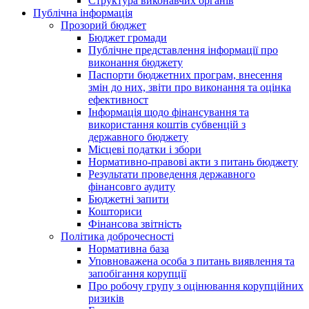
Структура виконавчих органів
Публічна інформація
Прозорий бюджет
Бюджет громади
Публічне представлення інформації про
виконання бюджету
Паспорти бюджетних програм, внесення
змін до них, звіти про виконання та оцінка
ефективност
Інформація щодо фінансування та
використання коштів субвенцій з
державного бюджету
Місцеві податки і збори
Нормативно-правові акти з питань бюджету
Результати проведення державного
фінансовго аудиту
Бюджетні запити
Кошториси
Фінансова звітність
Політика доброчесності
Нормативна база
Уповноважена особа з питань виявлення та
запобігання корупції
Про робочу групу з оцінювання корупційних
ризиків