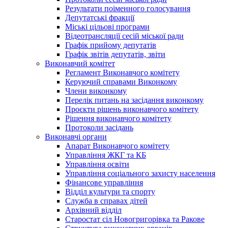
Результати поіменного голосування
Депутатські фракції
Міські цільові програми
Відеотрансляції сесій міської ради
Графік прийому депутатів
Графік звітів депутатів, звіти
Виконавчий комітет
Регламент Виконавчого комітету
Керуючий справами Виконкому
Члени виконкому
Перелік питань на засідання виконкому
Проєкти рішень виконавчого комітету
Рішення виконавчого комітету
Протоколи засідань
Виконавчі органи
Апарат Виконавчого комітету
Управління ЖКГ та КБ
Управління освіти
Управління соціального захисту населення
Фінансове управління
Відділ культури та спорту
Служба в справах дітей
Архівний відділ
Старостат сіл Новогригорівка та Ракове