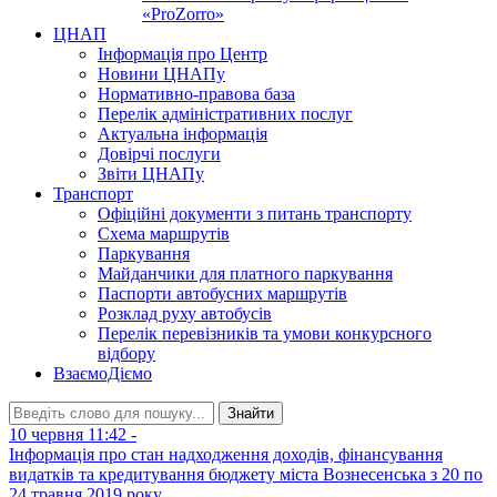
«ProZorro»
ЦНАП
Інформація про Центр
Новини ЦНАПу
Нормативно-правова база
Перелік адміністративних послуг
Актуальна інформація
Довірчі послуги
Звіти ЦНАПу
Транспорт
Офіційні документи з питань транспорту
Схема маршрутів
Паркування
Майданчики для платного паркування
Паспорти автобусних маршрутів
Розклад руху автобусів
Перелік перевізників та умови конкурсного
відбору
ВзаємоДіємо
Знайти
10 червня 11:42 -
Інформація про стан надходження доходів, фінансування
видатків та кредитування бюджету міста Вознесенська з 20 по
24 травня 2019 року