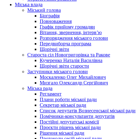
Міська влада
Міський голова
Біографія
Повноваження
Графік прийому громадян
Вітання, звернення, інтерв’ю
Розпорядження міського голови
Передвиборча програма
Щорічні звіти
Староста сіл Новогригорівка та Ракове
Кучеренко Наталія Василівна
Щорічні звіти старости
Заступники міського голови
Москаленко Олег Михайлович
Мизгало Олександр Сергійович
Міська рада
Регламент
Плани роботи міської ради
Секретар міської ради
Список депутатів Вознесенської міської ради
Помічники-консультанти депутатів
Постійні депутатські комісії
Проєкти рішень міської ради
Рішення міської ради
Протоколи сесій міської ради