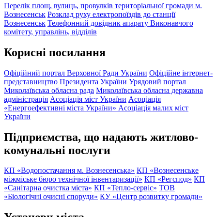
Перелік площ, вулиць, провулків територіальної громади м.
Вознесенськ
Розклад руху електропоїздів до станції
Вознесенськ
Телефонний довідник апарату Виконавчого
комітету, управлінь, відділів
Корисні посилання
Офіційний портал Верховної Ради України
Офіційне інтернет-
представництво Президента України
Урядовий портал
Миколаївська обласна рада
Миколаївська обласна державна
адміністрація
Асоціація міст України
Асоціація
«Енергоефективні міста України»
Асоціація малих міст
України
Підприємства, що надають житлово-
комунальні послуги
КП «Водопостачання м. Вознесенська»
КП «Вознесенське
міжміське бюро технічної інвентаризації»
КП «Регспод»
КП
«Санітарна очистка міста»
КП «Тепло-сервіс»
ТОВ
«Біологічні очисні споруди»
КУ «Центр розвитку громади»