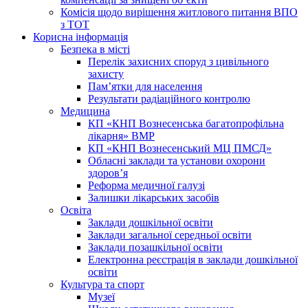
Комісія щодо вирішення житлового питання ВПО
з ТОТ
Корисна інформація
Безпека в місті
Перелік захисних споруд з цивільного
захисту
Пам’ятки для населення
Результати радіаційного контролю
Медицина
КП «КНП Вознесенська багатопрофільна
лікарня» ВМР
КП «КНП Вознесенський МЦ ПМСД»
Обласні заклади та установи охорони
здоров’я
Реформа медичної галузі
Залишки лікарських засобів
Освіта
Заклади дошкільної освіти
Заклади загальної середньої освіти
Заклади позашкільної освіти
Електронна реєстрація в заклади дошкільної
освіти
Культура та спорт
Музеї