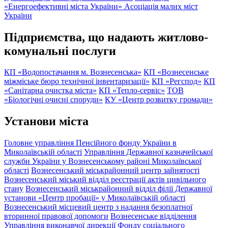
«Енергоефективні міста України»
Асоціація малих міст
України
Підприємства, що надають житлово-
комунальні послуги
КП «Водопостачання м. Вознесенська»
КП «Вознесенське
міжміське бюро технічної інвентаризації»
КП «Регспод»
КП
«Санітарна очистка міста»
КП «Тепло-сервіс»
ТОВ
«Біологічні очисні споруди»
КУ «Центр розвитку громади»
Установи міста
Головне управління Пенсійного фонду України в
Миколаївській області
Управління Державної казначейської
служби України у Вознесенському районі Миколаївської
області
Вознесенський міськрайонний центр зайнятості
Вознесенський міський відділ реєстрації актів цивільного
стану
Вознесенський міськрайонний відділ філії Державної
установи «Центр пробації» у Миколаївській області
Вознесенський місцевий центр з надання безоплатної
вторинної правової допомоги
Вознесенське відділення
Управління виконавчої дирекції Фонду соціального