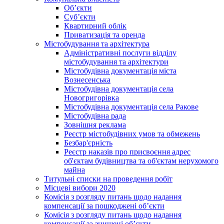
Об’єкти
Суб’єкти
Квартирний облік
Приватизація та оренда
Містобудування та архітектура
Адміністративні послуги відділу
містобудування та архітектури
Містобудівна документація міста
Вознесенська
Містобудівна документація села
Новогригорівка
Містобудівна документація села Ракове
Містобудівна рада
Зовнішня реклама
Реєстр містобудівних умов та обмежень
Безбар'єрність
Реєстр наказів про присвоєння адрес
об'єктам будівництва та об'єктам нерухомого
майна
Титульні списки на проведення робіт
Місцеві вибори 2020
Комісія з розгляду питань щодо надання
компенсації за пошкоджені об’єкти
Комісія з розгляду питань щодо надання
компенсації за знищені об’єкти