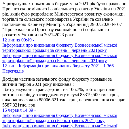
У розрахунках показників бюджету на 2021 рік було враховано
Прогноз економічного і соціального розвитку України на 2021
рік, який було розроблено Міністерством розвитку економіки,
торгівлі та сільського господарства України та схвалено
постановою Кабінету Міністрів України від 29.07.2020 № 671
"Про схвалення Прогнозу економічного і соціального
розвитку України на 2021-2023 роки".
12 липня 09:49 -
Інформація про виконання бюджету Вознесенської міської
територіальної громади за січень – червень 2021року
Інформація про виконання бюджету Вознесенської міської
територіальної громади за січень – червень 2021року
12 лип | Інформація про виконання бюджету 2021 | 1 366
Переглядів
Дохідна частина загального фонду бюджету громади за
звітний період 2021 року виконана :
- без урахування трансфертів - на 106,7%, тобто при плані
звітного періоду затвердженому в сумі 83319,500 тис. грн.,
виконання склало 88906,821 тис. грн., перевиконання складає
5587,321тис. грн
15 червня 14:39 -
Інформація про виконання бюджету Вознесенської міської
територіальної громади за січень-травень 2021 року
Інформація про виконання бюджету Вознесенської міської