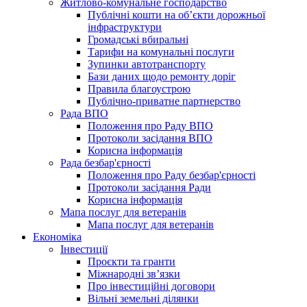
Житлово-комунальне господарство
Публічні кошти на об’єкти дорожньої
інфраструктури
Громадські вбиральні
Тарифи на комунальні послуги
Зупинки автотранспорту
Бази даних щодо ремонту доріг
Правила благоустрою
Публічно-приватне партнерство
Рада ВПО
Положення про Раду ВПО
Протоколи засідання ВПО
Корисна інформація
Рада безбар'єрності
Положення про Раду безбар'єрності
Протоколи засідання Ради
Корисна інформація
Мапа послуг для ветеранів
Мапа послуг для ветеранів
Економіка
Інвестиції
Проєкти та гранти
Міжнародні зв’язки
Про інвестиційні договори
Вільні земельні ділянки