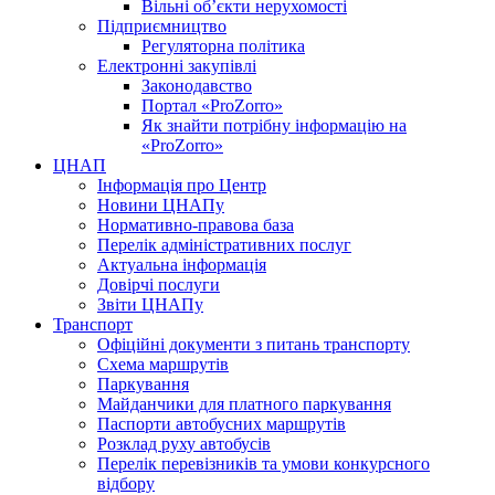
Вільні об’єкти нерухомості
Підприємництво
Регуляторна політика
Електронні закупівлі
Законодавство
Портал «ProZorro»
Як знайти потрібну інформацію на
«ProZorro»
ЦНАП
Інформація про Центр
Новини ЦНАПу
Нормативно-правова база
Перелік адміністративних послуг
Актуальна інформація
Довірчі послуги
Звіти ЦНАПу
Транспорт
Офіційні документи з питань транспорту
Схема маршрутів
Паркування
Майданчики для платного паркування
Паспорти автобусних маршрутів
Розклад руху автобусів
Перелік перевізників та умови конкурсного
відбору