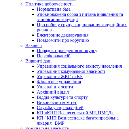
Політика доброчесності
Нормативна база
Уповноважена особа з питань виявлення та
запобігання корупції
Про робочу групу з оцінювання корупційних
ризиків
Електронне декларування
Повідомити про корупцію
Вакансії
Порядок проведення конкурсу
Перелік вакансій
Відкриті дані
Управління соціального захисту населення
Управління комунальної власності
Управління ЖКГ та КБ
Фінансове управління
Управління освіти
Архівний відділ
Відділ культури та спорту
Виконавчий комітет
Служба у справах дітей
КП «КНП Вознесенський МЦ ПМСД»
КП "КНП Вознесенська багатопрофільна
лікарня" ВМР
Комунальна власність