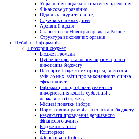
Управління соціального захисту населення
Фінансове управління
Відділ культури та спорту
Служба в справах дітей
Архівний відділ
Старостат сіл Новогригорівка та Ракове
Структура виконавчих органів
Публічна інформація
Прозорий бюджет
Бюджет громади
Публічне представлення інформації про
виконання бюджету
Паспорти бюджетних програм, внесення
змін до них, звіти про виконання та оцінка
ефективност
Інформація щодо фінансування та
використання коштів субвенцій з
державного бюджету
Місцеві податки і збори
Нормативно-правові акти з питань бюджету
Результати проведення державного
фінансовго аудиту
Бюджетні запити
Кошториси
Фінансова звітність