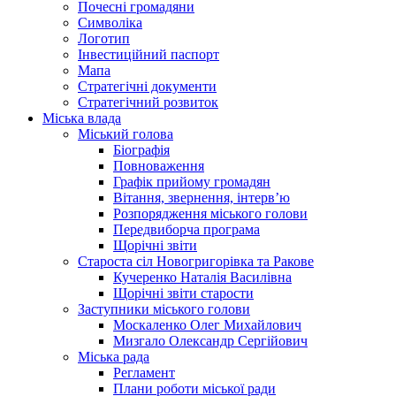
Почесні громадяни
Символіка
Логотип
Інвестиційний паспорт
Мапа
Стратегічні документи
Стратегічний розвиток
Міська влада
Міський голова
Біографія
Повноваження
Графік прийому громадян
Вітання, звернення, інтерв’ю
Розпорядження міського голови
Передвиборча програма
Щорічні звіти
Староста сіл Новогригорівка та Ракове
Кучеренко Наталія Василівна
Щорічні звіти старости
Заступники міського голови
Москаленко Олег Михайлович
Мизгало Олександр Сергійович
Міська рада
Регламент
Плани роботи міської ради