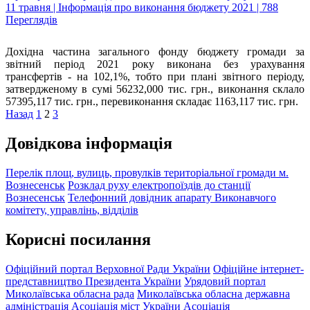
11 травня | Інформація про виконання бюджету 2021 | 788
Переглядів
Дохідна частина загального фонду бюджету громади за
звітний період 2021 року виконана без урахування
трансфертів - на 102,1%, тобто при плані звітного періоду,
затвердженому в сумі 56232,000 тис. грн., виконання склало
57395,117 тис. грн., перевиконання складає 1163,117 тис. грн.
Назад
1
2
3
Довідкова інформація
Перелік площ, вулиць, провулків територіальної громади м.
Вознесенськ
Розклад руху електропоїздів до станції
Вознесенськ
Телефонний довідник апарату Виконавчого
комітету, управлінь, відділів
Корисні посилання
Офіційний портал Верховної Ради України
Офіційне інтернет-
представництво Президента України
Урядовий портал
Миколаївська обласна рада
Миколаївська обласна державна
адміністрація
Асоціація міст України
Асоціація