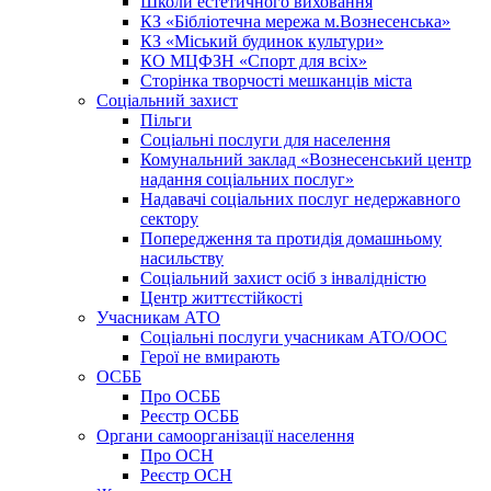
Школи естетичного виховання
КЗ «Бібліотечна мережа м.Вознесенська»
КЗ «Міський будинок культури»
КО МЦФЗН «Спорт для всіх»
Сторінка творчості мешканців міста
Соціальний захист
Пільги
Соціальні послуги для населення
Комунальний заклад «Вознесенський центр
надання соціальних послуг»
Надавачі соціальних послуг недержавного
сектору
Попередження та протидія домашньому
насильству
Соціальний захист осіб з інвалідністю
Центр життєстійкості
Учасникам АТО
Соціальні послуги учасникам АТО/ООС
Герої не вмирають
ОСББ
Про ОСББ
Реєстр ОСББ
Органи самоорганізації населення
Про ОСН
Реєстр ОСН