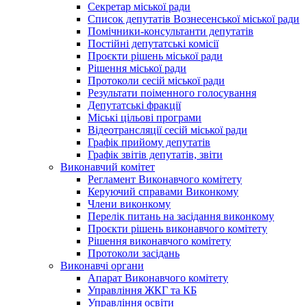
Секретар міської ради
Список депутатів Вознесенської міської ради
Помічники-консультанти депутатів
Постійні депутатські комісії
Проєкти рішень міської ради
Рішення міської ради
Протоколи сесій міської ради
Результати поіменного голосування
Депутатські фракції
Міські цільові програми
Відеотрансляції сесій міської ради
Графік прийому депутатів
Графік звітів депутатів, звіти
Виконавчий комітет
Регламент Виконавчого комітету
Керуючий справами Виконкому
Члени виконкому
Перелік питань на засідання виконкому
Проєкти рішень виконавчого комітету
Рішення виконавчого комітету
Протоколи засідань
Виконавчі органи
Апарат Виконавчого комітету
Управління ЖКГ та КБ
Управління освіти