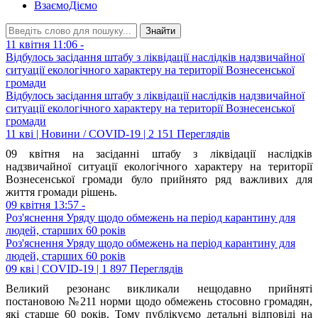
ВзаємоДіємо
Знайти
11 квітня 11:06 -
Відбулось засідання штабу з ліквідації наслідків надзвичайної
ситуації екологічного характеру на території Вознесенської
громади
Відбулось засідання штабу з ліквідації наслідків надзвичайної
ситуації екологічного характеру на території Вознесенської
громади
11 кві | Новини / COVID-19 | 2 151 Переглядів
09 квітня на засіданні штабу з ліквідації наслідків
надзвичайної ситуації екологічного характеру на території
Вознесенської громади було прийнято ряд важливих для
життя громади рішень.
09 квітня 13:57 -
Роз'яснення Уряду щодо обмежень на період карантину для
людей, старших 60 років
Роз'яснення Уряду щодо обмежень на період карантину для
людей, старших 60 років
09 кві | COVID-19 | 1 897 Переглядів
Великий резонанс викликали нещодавно прийняті
постановою №211 норми щодо обмежень стосовно громадян,
які старше 60 років. Тому публікуємо детальні відповіді на