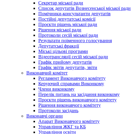
Секретар міської ради
Список депутатів Вознесенської міської ради
Помічники-консультанти депутатів
Постійні депутатські комісії
Проєкти рішень міської ради
Рішення міської ради
Протоколи сесій міської ради
Результати поіменного голосування
Депутатські фракції
Міські цільові програми
Відеотрансляції сесій міської ради
Графік прийому депутатів
Графік звітів депутатів, звіти
Виконавчий комітет
Регламент Виконавчого комітету
Керуючий справами Виконкому
Члени виконкому
Перелік питань на засідання виконкому
Проєкти рішень виконавчого комітету
Рішення виконавчого комітету
Протоколи засідань
Виконавчі органи
Апарат Виконавчого комітету
Управління ЖКГ та КБ
Управління освіти