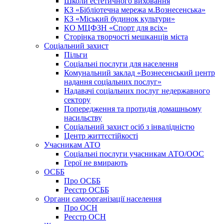
Школи естетичного виховання
КЗ «Бібліотечна мережа м.Вознесенська»
КЗ «Міський будинок культури»
КО МЦФЗН «Спорт для всіх»
Сторінка творчості мешканців міста
Соціальний захист
Пільги
Соціальні послуги для населення
Комунальний заклад «Вознесенський центр
надання соціальних послуг»
Надавачі соціальних послуг недержавного
сектору
Попередження та протидія домашньому
насильству
Соціальний захист осіб з інвалідністю
Центр життєстійкості
Учасникам АТО
Соціальні послуги учасникам АТО/ООС
Герої не вмирають
ОСББ
Про ОСББ
Реєстр ОСББ
Органи самоорганізації населення
Про ОСН
Реєстр ОСН