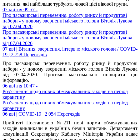
питання, які найбільше турбують людей цієї вікової групи.
07 квітня 09:57 -
Про пасажирські перевезення, роботу ринку й продуктові
набори - у новому зверненні міського голови Віталія Лукова
від 07.04.2020
Про пасажирські перевезення, роботу ринку й продуктові
набори - у новому зверненні міського голови Віталія Лукова
від 07.04.2020
07 кві | Вітання, звернення, інтерв'ю міського голови / COVID-
19 | 2 758 Переглядів
Про пасажирські перевезення, роботу ринку й продуктові
набори - у новому зверненні міського голови Віталія Лукова
від 07.04.2020. Просимо максимально поширити цю
інформацію.
06 квітня 10:47 -
Роз’яснення щодо нових обмежувальних заходів на період
карантину
Роз’яснення щодо нових обмежувальних заходів на період
карантину
06 кві | COVID-19 | 2 054 Переглядів
Прийняті Постановою №211 нові норми обмежувальних
заходів викликали в українців безліч запитань. Департамент
комунікацій Секретаріату Кабінету Міністрів України надає
роз’яснення щодо найбільш поширених запитань.