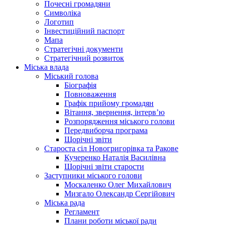
Почесні громадяни
Символіка
Логотип
Інвестиційний паспорт
Мапа
Стратегічні документи
Стратегічний розвиток
Міська влада
Міський голова
Біографія
Повноваження
Графік прийому громадян
Вітання, звернення, інтерв’ю
Розпорядження міського голови
Передвиборча програма
Щорічні звіти
Староста сіл Новогригорівка та Ракове
Кучеренко Наталія Василівна
Щорічні звіти старости
Заступники міського голови
Москаленко Олег Михайлович
Мизгало Олександр Сергійович
Міська рада
Регламент
Плани роботи міської ради