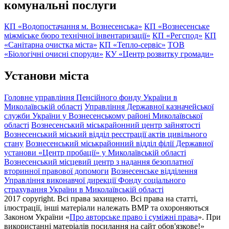
комунальні послуги
КП «Водопостачання м. Вознесенська»
КП «Вознесенське
міжміське бюро технічної інвентаризації»
КП «Регспод»
КП
«Санітарна очистка міста»
КП «Тепло-сервіс»
ТОВ
«Біологічні очисні споруди»
КУ «Центр розвитку громади»
Установи міста
Головне управління Пенсійного фонду України в
Миколаївській області
Управління Державної казначейської
служби України у Вознесенському районі Миколаївської
області
Вознесенський міськрайонний центр зайнятості
Вознесенський міський відділ реєстрації актів цивільного
стану
Вознесенський міськрайонний відділ філії Державної
установи «Центр пробації» у Миколаївській області
Вознесенський місцевий центр з надання безоплатної
вторинної правової допомоги
Вознесенське відділення
Управління виконавчої дирекції Фонду соціального
страхування України в Миколаївській області
2017 copyright. Всі права захищено. Всі права на статті,
ілюстрації, інші матеріали належать ВМР та охороняються
Законом України «
Про авторське право і суміжні права
». При
використанні матеріалів посилання на сайт обов'язкове!»