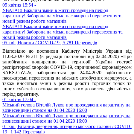
05 квітня 15:54 -
УВАГА!!! Важливі зміни в житті громади на період
карантину! Заборона на міські пасажирські перевезення та
новий режим роботи магазинів
УВАГА!!! Важливі зміни в житті громади на період
карантину! Заборона на міські пасажирські перевезення та
новий режим роботи магазинів
05 кві | Новини / COVID-19 | 5 781 Переглядів
Відповідно до постанови Кабінету Міністрів України від
11.03.2020 №211 (в редакції постанови від 02.04.2020) «Про
запобігання поширенню на території України гострої
респіраторної хвороби COVID-19, спричиненої коронавірусом
SARS-CoV-2», забороняється до 24.04.2020 здійснювати
пасажирські перевезення на міських автобусних маршрутах, а
також вносяться зміни в режим роботи торгових точок та
інших суб'єктів господарювання, яким дозволена діяльність в
період карантину.
01 квітня 17:04 -
Міський голова Віталій Луков про проходження карантину на
вознесенщині станом на 01.04.2020 16:00
Міський голова Віталій Луков про проходження карантину на
вознесенщині станом на 01.04.2020 16:00
01 кві | Вітання, звернення, інтерв'ю міського голови / COVID-
19 | 1 142 Переглядів