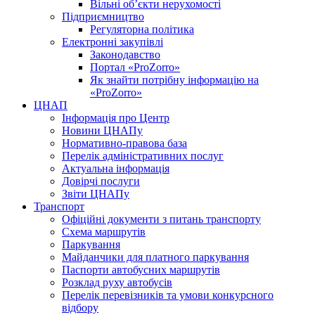
Вільні об’єкти нерухомості
Підприємництво
Регуляторна політика
Електронні закупівлі
Законодавство
Портал «ProZorro»
Як знайти потрібну інформацію на
«ProZorro»
ЦНАП
Інформація про Центр
Новини ЦНАПу
Нормативно-правова база
Перелік адміністративних послуг
Актуальна інформація
Довірчі послуги
Звіти ЦНАПу
Транспорт
Офіційні документи з питань транспорту
Схема маршрутів
Паркування
Майданчики для платного паркування
Паспорти автобусних маршрутів
Розклад руху автобусів
Перелік перевізників та умови конкурсного
відбору