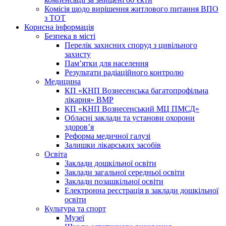
Комісія щодо вирішення житлового питання ВПО
з ТОТ
Корисна інформація
Безпека в місті
Перелік захисних споруд з цивільного
захисту
Пам’ятки для населення
Результати радіаційного контролю
Медицина
КП «КНП Вознесенська багатопрофільна
лікарня» ВМР
КП «КНП Вознесенський МЦ ПМСД»
Обласні заклади та установи охорони
здоров’я
Реформа медичної галузі
Залишки лікарських засобів
Освіта
Заклади дошкільної освіти
Заклади загальної середньої освіти
Заклади позашкільної освіти
Електронна реєстрація в заклади дошкільної
освіти
Культура та спорт
Музеї