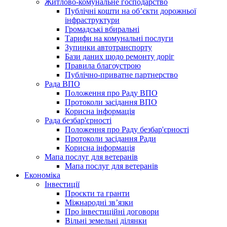
Житлово-комунальне господарство
Публічні кошти на об’єкти дорожньої
інфраструктури
Громадські вбиральні
Тарифи на комунальні послуги
Зупинки автотранспорту
Бази даних щодо ремонту доріг
Правила благоустрою
Публічно-приватне партнерство
Рада ВПО
Положення про Раду ВПО
Протоколи засідання ВПО
Корисна інформація
Рада безбар'єрності
Положення про Раду безбар'єрності
Протоколи засідання Ради
Корисна інформація
Мапа послуг для ветеранів
Мапа послуг для ветеранів
Економіка
Інвестиції
Проєкти та гранти
Міжнародні зв’язки
Про інвестиційні договори
Вільні земельні ділянки