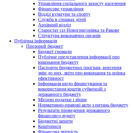
Управління соціального захисту населення
Фінансове управління
Відділ культури та спорту
Служба в справах дітей
Архівний відділ
Старостат сіл Новогригорівка та Ракове
Структура виконавчих органів
Публічна інформація
Прозорий бюджет
Бюджет громади
Публічне представлення інформації про
виконання бюджету
Паспорти бюджетних програм, внесення
змін до них, звіти про виконання та оцінка
ефективност
Інформація щодо фінансування та
використання коштів субвенцій з
державного бюджету
Місцеві податки і збори
Нормативно-правові акти з питань бюджету
Результати проведення державного
фінансовго аудиту
Бюджетні запити
Кошториси
Фінансова звітність