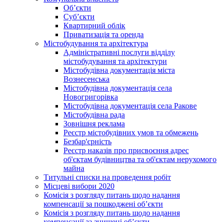
Об’єкти
Суб’єкти
Квартирний облік
Приватизація та оренда
Містобудування та архітектура
Адміністративні послуги відділу
містобудування та архітектури
Містобудівна документація міста
Вознесенська
Містобудівна документація села
Новогригорівка
Містобудівна документація села Ракове
Містобудівна рада
Зовнішня реклама
Реєстр містобудівних умов та обмежень
Безбар'єрність
Реєстр наказів про присвоєння адрес
об'єктам будівництва та об'єктам нерухомого
майна
Титульні списки на проведення робіт
Місцеві вибори 2020
Комісія з розгляду питань щодо надання
компенсації за пошкоджені об’єкти
Комісія з розгляду питань щодо надання
компенсації за знищені об’єкти