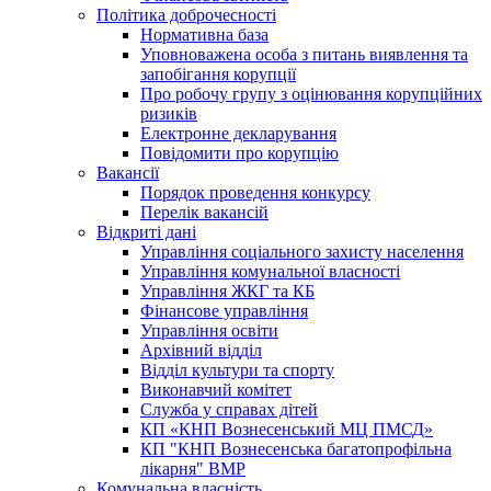
Політика доброчесності
Нормативна база
Уповноважена особа з питань виявлення та
запобігання корупції
Про робочу групу з оцінювання корупційних
ризиків
Електронне декларування
Повідомити про корупцію
Вакансії
Порядок проведення конкурсу
Перелік вакансій
Відкриті дані
Управління соціального захисту населення
Управління комунальної власності
Управління ЖКГ та КБ
Фінансове управління
Управління освіти
Архівний відділ
Відділ культури та спорту
Виконавчий комітет
Служба у справах дітей
КП «КНП Вознесенський МЦ ПМСД»
КП "КНП Вознесенська багатопрофільна
лікарня" ВМР
Комунальна власність