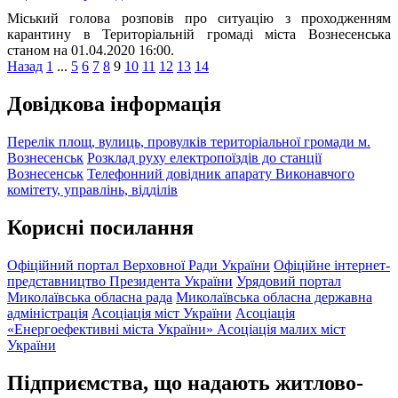
Міський голова розповів про ситуацію з проходженням
карантину в Територіальній громаді міста Вознесенська
станом на 01.04.2020 16:00.
Назад
1
...
5
6
7
8
9
10
11
12
13
14
Довідкова інформація
Перелік площ, вулиць, провулків територіальної громади м.
Вознесенськ
Розклад руху електропоїздів до станції
Вознесенськ
Телефонний довідник апарату Виконавчого
комітету, управлінь, відділів
Корисні посилання
Офіційний портал Верховної Ради України
Офіційне інтернет-
представництво Президента України
Урядовий портал
Миколаївська обласна рада
Миколаївська обласна державна
адміністрація
Асоціація міст України
Асоціація
«Енергоефективні міста України»
Асоціація малих міст
України
Підприємства, що надають житлово-