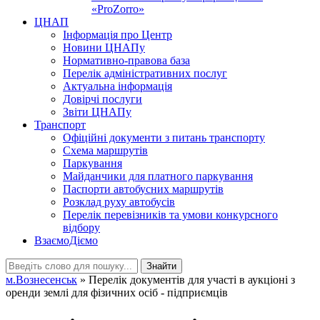
«ProZorro»
ЦНАП
Інформація про Центр
Новини ЦНАПу
Нормативно-правова база
Перелік адміністративних послуг
Актуальна інформація
Довірчі послуги
Звіти ЦНАПу
Транспорт
Офіційні документи з питань транспорту
Схема маршрутів
Паркування
Майданчики для платного паркування
Паспорти автобусних маршрутів
Розклад руху автобусів
Перелік перевізників та умови конкурсного
відбору
ВзаємоДіємо
Знайти
м.Вознесенськ
» Перелік документів для участі в аукціоні з
оренди землі для фізичних осіб - підприємців