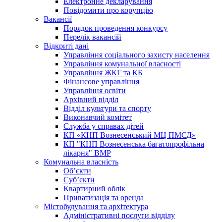
Електронне декларування
Повідомити про корупцію
Вакансії
Порядок проведення конкурсу
Перелік вакансій
Відкриті дані
Управління соціального захисту населення
Управління комунальної власності
Управління ЖКГ та КБ
Фінансове управління
Управління освіти
Архівний відділ
Відділ культури та спорту
Виконавчий комітет
Служба у справах дітей
КП «КНП Вознесенський МЦ ПМСД»
КП "КНП Вознесенська багатопрофільна
лікарня" ВМР
Комунальна власність
Об’єкти
Суб’єкти
Квартирний облік
Приватизація та оренда
Містобудування та архітектура
Адміністративні послуги відділу