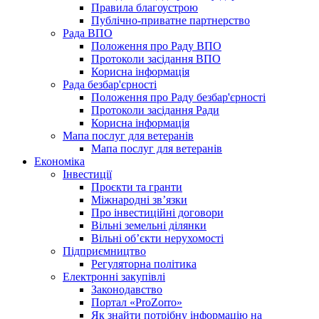
Правила благоустрою
Публічно-приватне партнерство
Рада ВПО
Положення про Раду ВПО
Протоколи засідання ВПО
Корисна інформація
Рада безбар'єрності
Положення про Раду безбар'єрності
Протоколи засідання Ради
Корисна інформація
Мапа послуг для ветеранів
Мапа послуг для ветеранів
Економіка
Інвестиції
Проєкти та гранти
Міжнародні зв’язки
Про інвестиційні договори
Вільні земельні ділянки
Вільні об’єкти нерухомості
Підприємництво
Регуляторна політика
Електронні закупівлі
Законодавство
Портал «ProZorro»
Як знайти потрібну інформацію на