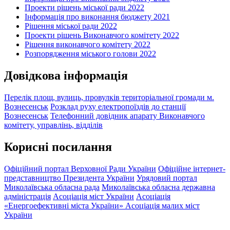
Проекти рішень міської ради 2022
Інформація про виконання бюджету 2021
Рішення міської ради 2022
Проекти рішень Виконавчого комітету 2022
Рішення виконавчого комітету 2022
Розпорядження міського голови 2022
Довідкова інформація
Перелік площ, вулиць, провулків територіальної громади м.
Вознесенськ
Розклад руху електропоїздів до станції
Вознесенськ
Телефонний довідник апарату Виконавчого
комітету, управлінь, відділів
Корисні посилання
Офіційний портал Верховної Ради України
Офіційне інтернет-
представництво Президента України
Урядовий портал
Миколаївська обласна рада
Миколаївська обласна державна
адміністрація
Асоціація міст України
Асоціація
«Енергоефективні міста України»
Асоціація малих міст
України