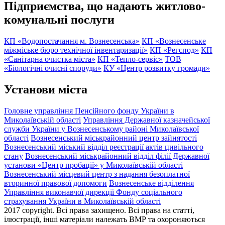
Підприємства, що надають житлово-
комунальні послуги
КП «Водопостачання м. Вознесенська»
КП «Вознесенське
міжміське бюро технічної інвентаризації»
КП «Регспод»
КП
«Санітарна очистка міста»
КП «Тепло-сервіс»
ТОВ
«Біологічні очисні споруди»
КУ «Центр розвитку громади»
Установи міста
Головне управління Пенсійного фонду України в
Миколаївській області
Управління Державної казначейської
служби України у Вознесенському районі Миколаївської
області
Вознесенський міськрайонний центр зайнятості
Вознесенський міський відділ реєстрації актів цивільного
стану
Вознесенський міськрайонний відділ філії Державної
установи «Центр пробації» у Миколаївській області
Вознесенський місцевий центр з надання безоплатної
вторинної правової допомоги
Вознесенське відділення
Управління виконавчої дирекції Фонду соціального
страхування України в Миколаївській області
2017 copyright. Всі права захищено. Всі права на статті,
ілюстрації, інші матеріали належать ВМР та охороняються