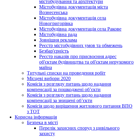
містобудування та архітектури
Містобудівна документація міста
Вознесенська
Містобудівна документація села
Новогригорівка
Містобудівна документація села Ракове
Містобудівна рада
Зовнішня реклама
Реєстр містобудівних умов та обмежень
Безбар'єрність
Реєстр наказів про присвоєння адрес
об'єктам будівництва та об'єктам нерухомого
майна
Титульні списки на проведення робіт
Місцеві вибори 2020
Комісія з розгляду питань щодо надання
компенсації за пошкоджені об’єкти
Комісія з розгляду питань щодо надання
компенсації за знищені об’єкти
Комісія щодо вирішення житлового питання ВПО
з ТОТ
Корисна інформація
Безпека в місті
Перелік захисних споруд з цивільного
захисту