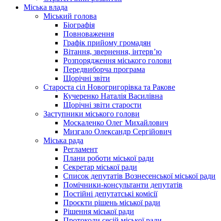
Міська влада
Міський голова
Біографія
Повноваження
Графік прийому громадян
Вітання, звернення, інтерв’ю
Розпорядження міського голови
Передвиборча програма
Щорічні звіти
Староста сіл Новогригорівка та Ракове
Кучеренко Наталія Василівна
Щорічні звіти старости
Заступники міського голови
Москаленко Олег Михайлович
Мизгало Олександр Сергійович
Міська рада
Регламент
Плани роботи міської ради
Секретар міської ради
Список депутатів Вознесенської міської ради
Помічники-консультанти депутатів
Постійні депутатські комісії
Проєкти рішень міської ради
Рішення міської ради
Протоколи сесій міської ради