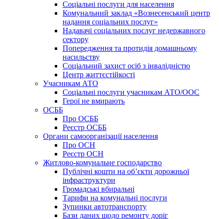
Соціальні послуги для населення
Комунальний заклад «Вознесенський центр
надання соціальних послуг»
Надавачі соціальних послуг недержавного
сектору
Попередження та протидія домашньому
насильству
Соціальний захист осіб з інвалідністю
Центр життєстійкості
Учасникам АТО
Соціальні послуги учасникам АТО/ООС
Герої не вмирають
ОСББ
Про ОСББ
Реєстр ОСББ
Органи самоорганізації населення
Про ОСН
Реєстр ОСН
Житлово-комунальне господарство
Публічні кошти на об’єкти дорожньої
інфраструктури
Громадські вбиральні
Тарифи на комунальні послуги
Зупинки автотранспорту
Бази даних щодо ремонту доріг