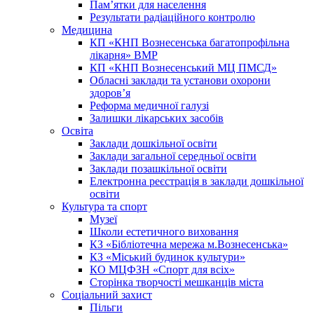
Пам’ятки для населення
Результати радіаційного контролю
Медицина
КП «КНП Вознесенська багатопрофільна
лікарня» ВМР
КП «КНП Вознесенський МЦ ПМСД»
Обласні заклади та установи охорони
здоров’я
Реформа медичної галузі
Залишки лікарських засобів
Освіта
Заклади дошкільної освіти
Заклади загальної середньої освіти
Заклади позашкільної освіти
Електронна реєстрація в заклади дошкільної
освіти
Культура та спорт
Музеї
Школи естетичного виховання
КЗ «Бібліотечна мережа м.Вознесенська»
КЗ «Міський будинок культури»
КО МЦФЗН «Спорт для всіх»
Сторінка творчості мешканців міста
Соціальний захист
Пільги