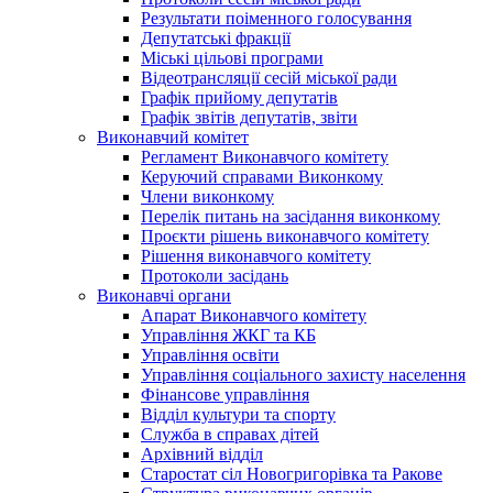
Результати поіменного голосування
Депутатські фракції
Міські цільові програми
Відеотрансляції сесій міської ради
Графік прийому депутатів
Графік звітів депутатів, звіти
Виконавчий комітет
Регламент Виконавчого комітету
Керуючий справами Виконкому
Члени виконкому
Перелік питань на засідання виконкому
Проєкти рішень виконавчого комітету
Рішення виконавчого комітету
Протоколи засідань
Виконавчі органи
Апарат Виконавчого комітету
Управління ЖКГ та КБ
Управління освіти
Управління соціального захисту населення
Фінансове управління
Відділ культури та спорту
Служба в справах дітей
Архівний відділ
Старостат сіл Новогригорівка та Ракове