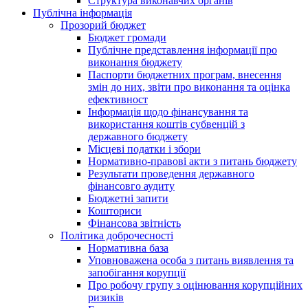
Структура виконавчих органів
Публічна інформація
Прозорий бюджет
Бюджет громади
Публічне представлення інформації про
виконання бюджету
Паспорти бюджетних програм, внесення
змін до них, звіти про виконання та оцінка
ефективност
Інформація щодо фінансування та
використання коштів субвенцій з
державного бюджету
Місцеві податки і збори
Нормативно-правові акти з питань бюджету
Результати проведення державного
фінансовго аудиту
Бюджетні запити
Кошториси
Фінансова звітність
Політика доброчесності
Нормативна база
Уповноважена особа з питань виявлення та
запобігання корупції
Про робочу групу з оцінювання корупційних
ризиків