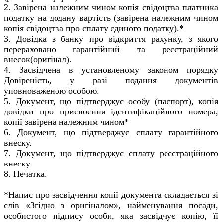
2. Завірена належним чином копія свідоцтва платника
податку на додану вартість (завірена належним чином
копія свідоцтва про сплату єдиного податку).*
3. Довідка з банку про відкриття рахунку, з якого
перераховано гарантійний та реєстраційний
внесок(оригінал).
4. Засвідчена в установленому законом порядку
Довіреність, у разі подання документів
уповноваженою особою.
5. Документ, що підтверджує особу (паспорт), копія
довідки про присвоєння ідентифікаційного номера,
копії завірена належним чином*
6. Документ, що підтверджує сплату гарантійного
внеску.
7. Документ, що підтверджує сплату реєстраційного
внеску.
8. Печатка.
*Напис про засвідчення копії документа складається зі
слів «Згідно з оригіналом», найменування посади,
особистого підпису особи, яка засвідчує копію, її